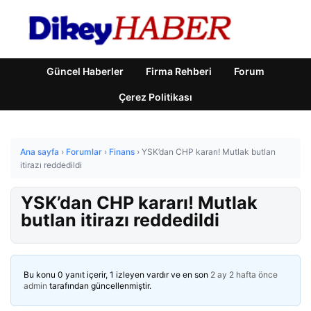
Güncel Haberler
Firma Rehberi
Forum
Çerez Politikası
Ana sayfa
›
Forumlar
›
Finans
›
YSK’dan CHP kararı! Mutlak butlan
itirazı reddedildi
YSK’dan CHP kararı! Mutlak
butlan itirazı reddedildi
Bu konu 0 yanıt içerir, 1 izleyen vardır ve en son
2 ay 2 hafta önce
admin
tarafından güncellenmiştir.