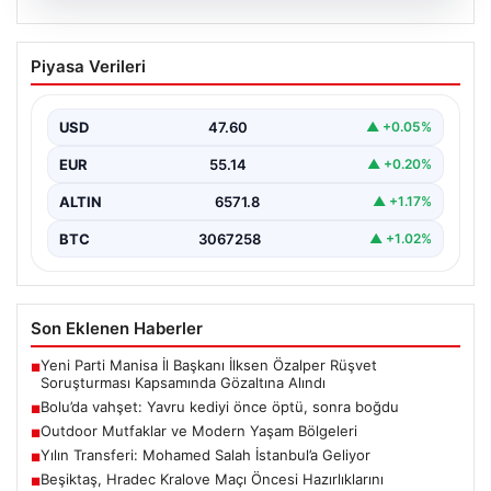
04.08.2026
Bolu’da vahşet: Yavru kediyi önce öptü,
Piyasa Verileri
sonra boğdu
{ "title": "Bolu'da Vahşet: Yavru Kediyi Önce Sevdi,
Ardından Telef Etti", "content": "Bolu'nun Beşkavaklar…
USD
47.60
▲ +0.05%
EUR
55.14
▲ +0.20%
ALTIN
6571.8
▲ +1.17%
BTC
3067258
▲ +1.02%
Son Eklenen Haberler
Yeni Parti Manisa İl Başkanı İlksen Özalper Rüşvet
■
Soruşturması Kapsamında Gözaltına Alındı
Bolu’da vahşet: Yavru kediyi önce öptü, sonra boğdu
■
Outdoor Mutfaklar ve Modern Yaşam Bölgeleri
■
Yılın Transferi: Mohamed Salah İstanbul’a Geliyor
■
Beşiktaş, Hradec Kralove Maçı Öncesi Hazırlıklarını
■