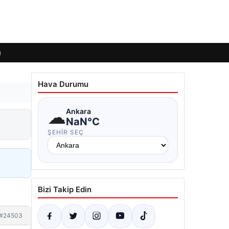
ı
Hava Durumu
☁
Ankara
NaN°C
ŞEHIR SEÇ
Bizi Takip Edin
#24503