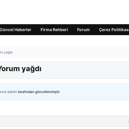
Güncel Haberler
Firma Rehberi
Forum
Çerez Politikas
um yağdı
 Yorum yağdı
önce
admin
tarafından güncellenmiştir.