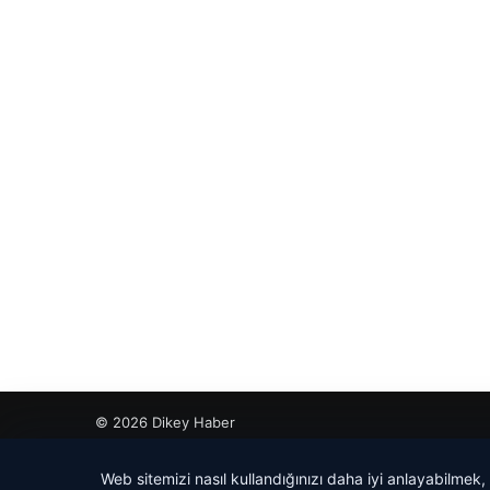
© 2026 Dikey Haber
o
Web sitemizi nasıl kullandığınızı daha iyi anlayabilmek,