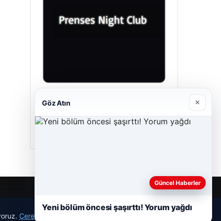
Prenses Night Club
×
Göz Atın
29/04/2026
Güncel Haberler
Yeni bölüm öncesi şaşırttı! Yorum yağdı
ıyoruz.
Çerez Politikamız
Reddet
Kabul Et