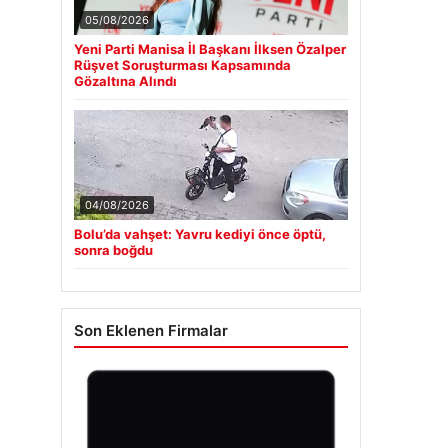
05/08/2026
Yeni Parti Manisa İl Başkanı İlksen Özalper
Rüşvet Soruşturması Kapsamında
Gözaltına Alındı
04/08/2026
Bolu’da vahşet: Yavru kediyi önce öptü,
sonra boğdu
Son Eklenen Firmalar