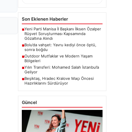
Son Eklenen Haberler
Yeni Parti Manisa İl Başkanı İlksen Özalper
■
Rüşvet Soruşturması Kapsamında
Gözaltına Alındı
Bolu’da vahşet: Yavru kediyi önce öptü,
■
sonra boğdu
Outdoor Mutfaklar ve Modern Yaşam
■
Bölgeleri
Yılın Transferi: Mohamed Salah İstanbul’a
■
Geliyor
Beşiktaş, Hradec Kralove Maçı Öncesi
■
Hazırlıklarını Sürdürüyor
Güncel