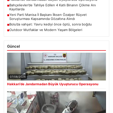
■
Bahçelievler’de Tahliye Edilen 4 Katlı Binanın Çökme Anı
■
Kayıtlarda
Yeni Parti Manisa İl Başkanı İlksen Özalper Rüşvet
■
Soruşturması Kapsamında Gözaltına Alındı
Bolu’da vahşet: Yavru kediyi önce öptü, sonra boğdu
■
Outdoor Mutfaklar ve Modern Yaşam Bölgeleri
■
Güncel
07/08/2026
Hakkari’de Jandarmadan Büyük Uyuşturucu Operasyonu