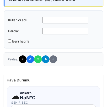
Kullanıcı adı:
Parola:
Beni hatırla
Paylaş:
Hava Durumu
☁
Ankara
NaN°C
ŞEHIR SEÇ