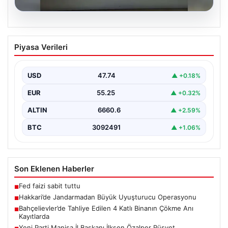
07.08.2026
Hakkari’de Jandarmadan Büyük
Piyasa Verileri
Uyuşturucu Operasyonu
Hakkari ilinde jandarma ekipleri tarafından
gerçekleştirilen başarılı bir operasyonda, yüklü miktarda
USD
47.74
▲ +0.18%
esrar ele geçirildi.…
EUR
55.25
▲ +0.32%
ALTIN
6660.6
▲ +2.59%
BTC
3092491
▲ +1.06%
Son Eklenen Haberler
Fed faizi sabit tuttu
■
Hakkari’de Jandarmadan Büyük Uyuşturucu Operasyonu
■
Bahçelievler’de Tahliye Edilen 4 Katlı Binanın Çökme Anı
■
Kayıtlarda
Yeni Parti Manisa İl Başkanı İlksen Özalper Rüşvet