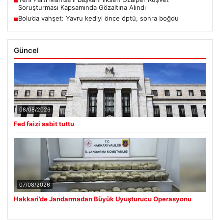
■
Soruşturması Kapsamında Gözaltına Alındı
Bolu’da vahşet: Yavru kediyi önce öptü, sonra boğdu
■
Güncel
08/08/2026
Fed faizi sabit tuttu
07/08/2026
Hakkari’de Jandarmadan Büyük Uyuşturucu Operasyonu