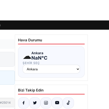
ı
Hava Durumu
☁
Ankara
NaN°C
ŞEHIR SEÇ
Bizi Takip Edin
#25014