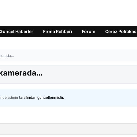
Güncel Haberler
Firma Rehberi
Forum
Çerez Politikas
amerada…
ı kamerada…
önce
admin
tarafından güncellenmiştir.