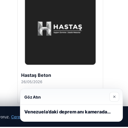
Prenses Night Club
29/04/2026
×
Göz Atın
Venezuela’daki deprem anı kamerada…
ıyoruz.
Çerez Politikamız
Reddet
Kabul Et