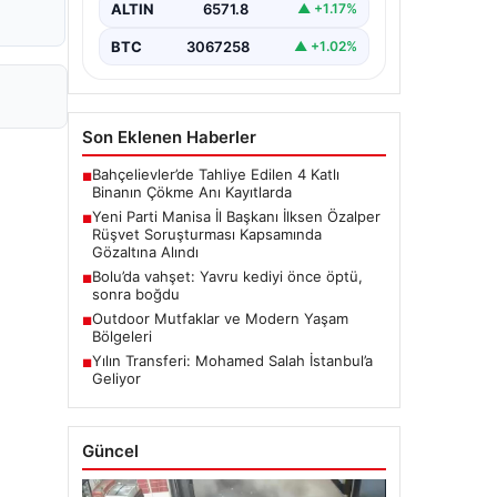
rüşvet soruşturmasında dikkat
ALTIN
6571.8
▲ +1.17%
çeken bir gelişme yaşandı. Yeni Parti
Manisa…
BTC
3067258
▲ +1.02%
Son Eklenen Haberler
Bahçelievler’de Tahliye Edilen 4 Katlı
■
Binanın Çökme Anı Kayıtlarda
Yeni Parti Manisa İl Başkanı İlksen Özalper
■
Rüşvet Soruşturması Kapsamında
Gözaltına Alındı
Bolu’da vahşet: Yavru kediyi önce öptü,
■
sonra boğdu
Outdoor Mutfaklar ve Modern Yaşam
■
Bölgeleri
Yılın Transferi: Mohamed Salah İstanbul’a
■
Geliyor
Güncel