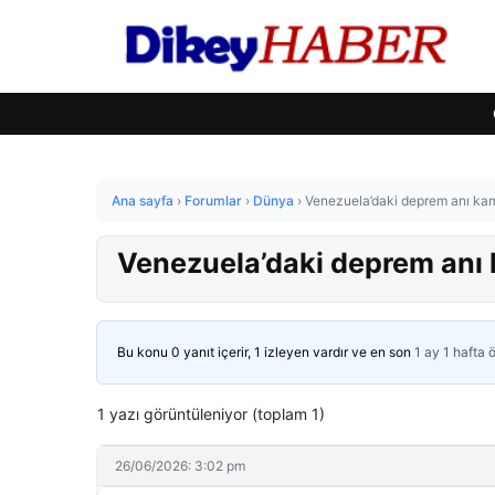
Ana sayfa
›
Forumlar
›
Dünya
›
Venezuela’daki deprem anı k
Venezuela’daki deprem an
Bu konu 0 yanıt içerir, 1 izleyen vardır ve en son
1 ay 1 hafta 
1 yazı görüntüleniyor (toplam 1)
26/06/2026: 3:02 pm