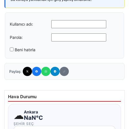
Kullanıcı adı:
Parola:
Beni hatırla
Paylaş:
Hava Durumu
☁
Ankara
NaN°C
ŞEHIR SEÇ