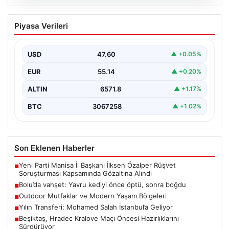
04.08.2026
Bolu’da vahşet: Yavru kediyi önce öptü,
Piyasa Verileri
sonra boğdu
{ "title": "Bolu'da Vahşet: Yavru Kediyi Önce Sevdi,
Ardından Telef Etti", "content": "Bolu'nun Beşkavaklar…
USD
47.60
▲ +0.05%
EUR
55.14
▲ +0.20%
ALTIN
6571.8
▲ +1.17%
BTC
3067258
▲ +1.02%
Son Eklenen Haberler
Yeni Parti Manisa İl Başkanı İlksen Özalper Rüşvet
■
Soruşturması Kapsamında Gözaltına Alındı
Bolu’da vahşet: Yavru kediyi önce öptü, sonra boğdu
■
Outdoor Mutfaklar ve Modern Yaşam Bölgeleri
■
Yılın Transferi: Mohamed Salah İstanbul’a Geliyor
■
Beşiktaş, Hradec Kralove Maçı Öncesi Hazırlıklarını
■
Sürdürüyor