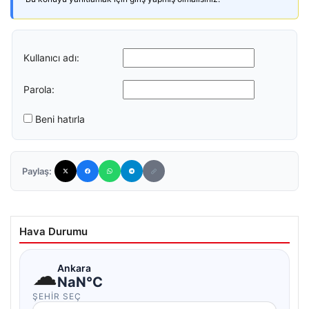
Kullanıcı adı:
Parola:
Beni hatırla
Paylaş:
Hava Durumu
☁
Ankara
NaN°C
ŞEHIR SEÇ