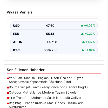
04.08.2026
Bolu’da vahşet: Yavru kediyi önce öptü,
Piyasa Verileri
sonra boğdu
{ "title": "Bolu'da Vahşet: Yavru Kediyi Önce Sevdi,
Ardından Telef Etti", "content": "Bolu'nun Beşkavaklar…
USD
47.60
▲ +0.05%
EUR
55.14
▲ +0.20%
ALTIN
6571.8
▲ +1.17%
BTC
3067258
▲ +1.02%
Son Eklenen Haberler
Yeni Parti Manisa İl Başkanı İlksen Özalper Rüşvet
■
Soruşturması Kapsamında Gözaltına Alındı
Bolu’da vahşet: Yavru kediyi önce öptü, sonra boğdu
■
Outdoor Mutfaklar ve Modern Yaşam Bölgeleri
■
Yılın Transferi: Mohamed Salah İstanbul’a Geliyor
■
Beşiktaş, Hradec Kralove Maçı Öncesi Hazırlıklarını
■
Sürdürüyor