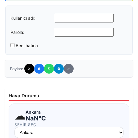
Kullanıcı adı:
Parola:
Beni hatırla
Paylaş:
Hava Durumu
☁
Ankara
NaN°C
ŞEHIR SEÇ