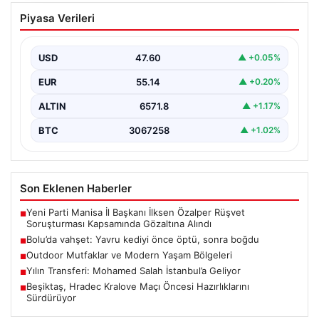
Bolu’da vahşet: Yavru kediyi önce öptü,
Piyasa Verileri
sonra boğdu
{ "title": "Bolu'da Vahşet: Yavru Kediyi Önce Sevdi,
Ardından Telef Etti", "content": "Bolu'nun Beşkavaklar…
USD
47.60
▲ +0.05%
EUR
55.14
▲ +0.20%
ALTIN
6571.8
▲ +1.17%
BTC
3067258
▲ +1.02%
Son Eklenen Haberler
Yeni Parti Manisa İl Başkanı İlksen Özalper Rüşvet
■
Soruşturması Kapsamında Gözaltına Alındı
Bolu’da vahşet: Yavru kediyi önce öptü, sonra boğdu
■
Outdoor Mutfaklar ve Modern Yaşam Bölgeleri
■
Yılın Transferi: Mohamed Salah İstanbul’a Geliyor
■
Beşiktaş, Hradec Kralove Maçı Öncesi Hazırlıklarını
■
Sürdürüyor