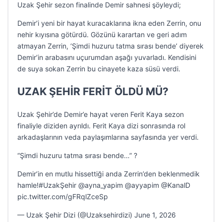
Uzak Şehir sezon finalinde Demir sahnesi şöyleydi;
Demir’i yeni bir hayat kuracaklarına ikna eden Zerrin, onu
nehir kıyısına götürdü. Gözünü karartan ve geri adım
atmayan Zerrin, ‘Şimdi huzuru tatma sırası bende’ diyerek
Demir’in arabasını uçurumdan aşağı yuvarladı. Kendisini
de suya sokan Zerrin bu cinayete kaza süsü verdi.
UZAK ŞEHİR FERİT ÖLDÜ MÜ?
Uzak Şehir’de Demir’e hayat veren Ferit Kaya sezon
finaliyle diziden ayrıldı. Ferit Kaya dizi sonrasında rol
arkadaşlarının veda paylaşımlarına sayfasında yer verdi.
“Şimdi huzuru tatma sırası bende…” ?
Demir’in en mutlu hissettiği anda Zerrin’den beklenmedik
hamle!#UzakŞehir @ayna_yapim @ayyapim @KanalD
pic.twitter.com/gFRqlZceSp
— Uzak Şehir Dizi (@Uzaksehirdizi) June 1, 2026