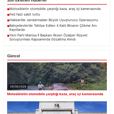
Son Eklenen Haberler
Motosikletin otomobile çarptığı kaza, araç içi kamerasında
■
Fed faizi sabit tuttu
■
Hakkari’de Jandarmadan Büyük Uyuşturucu Operasyonu
■
Bahçelievler’de Tahliye Edilen 4 Katlı Binanın Çökme Anı
■
Kayıtlarda
Yeni Parti Manisa İl Başkanı İlksen Özalper Rüşvet
■
Soruşturması Kapsamında Gözaltına Alındı
Güncel
09/08/2026
Motosikletin otomobile çarptığı kaza, araç içi kamerasında