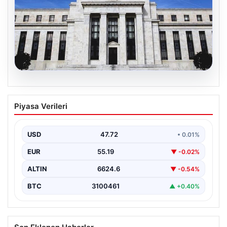
08.08.2026
Fed faizi sabit tuttu
Piyasa Verileri
USD
47.72
• 0.01%
EUR
55.19
▼ -0.02%
ALTIN
6624.6
▼ -0.54%
BTC
3100461
▲ +0.40%