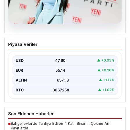
05.08.2026
Yeni Parti Manisa İl Başkanı İlksen
Piyasa Verileri
Özalper Rüşvet Soruşturması
Kapsamında Gözaltına Alındı
USD
47.60
▲ +0.05%
Manisa'da yürütülen önemli bir rüşvet soruşturmasında
dikkat çeken bir gelişme yaşandı. Yeni Parti Manisa…
EUR
55.14
▲ +0.20%
ALTIN
6571.8
▲ +1.17%
BTC
3067258
▲ +1.02%
Son Eklenen Haberler
Bahçelievler’de Tahliye Edilen 4 Katlı Binanın Çökme Anı
■
Kayıtlarda