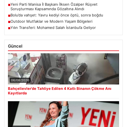
Yeni Parti Manisa İl Başkanı İlksen Özalper Rüşvet
■
Soruşturması Kapsamında Gözaltına Alındı
Bolu’da vahşet: Yavru kediyi önce öptü, sonra boğdu
■
Outdoor Mutfaklar ve Modern Yaşam Bölgeleri
■
Yılın Transferi: Mohamed Salah İstanbul’a Geliyor
■
Güncel
06/08/2026
Bahçelievler’de Tahliye Edilen 4 Katlı Binanın Çökme Anı
Kayıtlarda