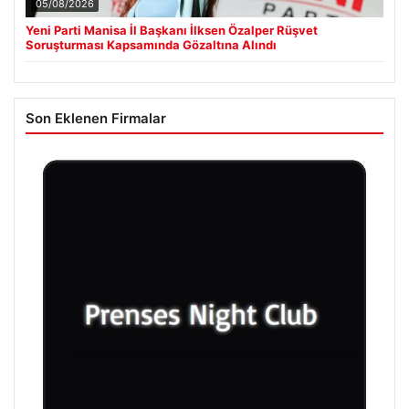
05/08/2026
Yeni Parti Manisa İl Başkanı İlksen Özalper Rüşvet
Soruşturması Kapsamında Gözaltına Alındı
Son Eklenen Firmalar