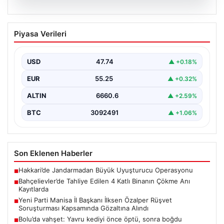
06.08.2026
Bahçelievler’de Tahliye Edilen 4 Katlı
Piyasa Verileri
Binanın Çökme Anı Kayıtlarda
İstanbul'un Bahçelievler ilçesinde, kolonlarından gelen
endişe verici sesler sonrası gece saatlerinde tahliye
USD
47.74
▲ +0.18%
edilen dört…
EUR
55.25
▲ +0.32%
ALTIN
6660.6
▲ +2.59%
BTC
3092491
▲ +1.06%
Son Eklenen Haberler
Hakkari’de Jandarmadan Büyük Uyuşturucu Operasyonu
■
Bahçelievler’de Tahliye Edilen 4 Katlı Binanın Çökme Anı
■
Kayıtlarda
Yeni Parti Manisa İl Başkanı İlksen Özalper Rüşvet
■
Soruşturması Kapsamında Gözaltına Alındı
Bolu’da vahşet: Yavru kediyi önce öptü, sonra boğdu
■