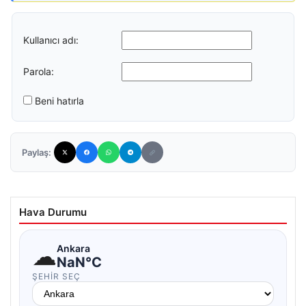
Kullanıcı adı:
Parola:
Beni hatırla
Paylaş:
Hava Durumu
☁
Ankara
NaN°C
ŞEHIR SEÇ