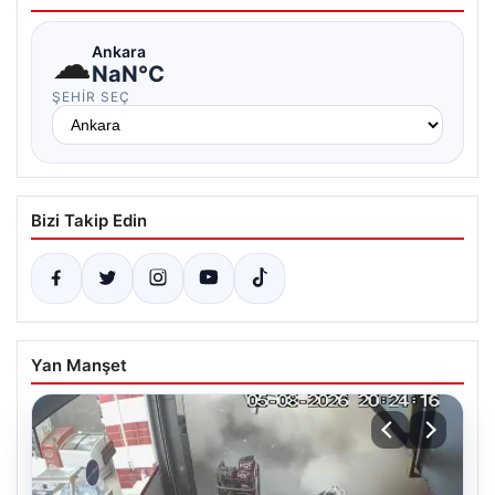
☁
Ankara
NaN°C
ŞEHIR SEÇ
Bizi Takip Edin
Yan Manşet