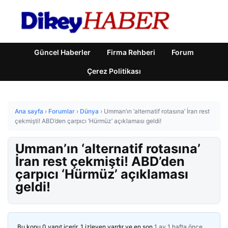
Güncel Haberler
Firma Rehberi
Forum
Çerez Politikası
Ana sayfa
›
Forumlar
›
Dünya
›
Umman’ın ‘alternatif rotasına’ İran rest
çekmişti! ABD’den çarpıcı ‘Hürmüz’ açıklaması geldi!
Umman’ın ‘alternatif rotasına’
İran rest çekmişti! ABD’den
çarpıcı ‘Hürmüz’ açıklaması
geldi!
Bu konu 0 yanıt içerir, 1 izleyen vardır ve en son
1 ay 1 hafta önce