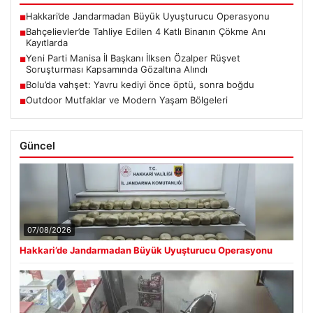
Hakkari’de Jandarmadan Büyük Uyuşturucu Operasyonu
■
Bahçelievler’de Tahliye Edilen 4 Katlı Binanın Çökme Anı
■
Kayıtlarda
Yeni Parti Manisa İl Başkanı İlksen Özalper Rüşvet
■
Soruşturması Kapsamında Gözaltına Alındı
Bolu’da vahşet: Yavru kediyi önce öptü, sonra boğdu
■
Outdoor Mutfaklar ve Modern Yaşam Bölgeleri
■
Güncel
07/08/2026
Hakkari’de Jandarmadan Büyük Uyuşturucu Operasyonu