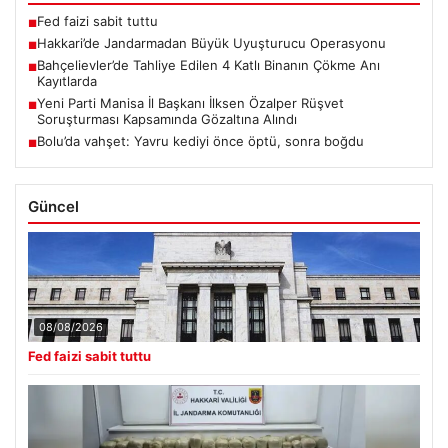
Fed faizi sabit tuttu
■
Hakkari’de Jandarmadan Büyük Uyuşturucu Operasyonu
■
Bahçelievler’de Tahliye Edilen 4 Katlı Binanın Çökme Anı
■
Kayıtlarda
Yeni Parti Manisa İl Başkanı İlksen Özalper Rüşvet
■
Soruşturması Kapsamında Gözaltına Alındı
Bolu’da vahşet: Yavru kediyi önce öptü, sonra boğdu
■
Güncel
08/08/2026
Fed faizi sabit tuttu