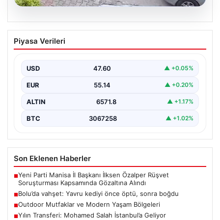
04.08.2026
Bolu’da vahşet: Yavru kediyi önce öptü,
Piyasa Verileri
sonra boğdu
{ "title": "Bolu'da Vahşet: Yavru Kediyi Önce Sevdi,
Ardından Telef Etti", "content": "Bolu'nun Beşkavaklar…
USD
47.60
▲ +0.05%
EUR
55.14
▲ +0.20%
ALTIN
6571.8
▲ +1.17%
BTC
3067258
▲ +1.02%
Son Eklenen Haberler
Yeni Parti Manisa İl Başkanı İlksen Özalper Rüşvet
■
Soruşturması Kapsamında Gözaltına Alındı
Bolu’da vahşet: Yavru kediyi önce öptü, sonra boğdu
■
Outdoor Mutfaklar ve Modern Yaşam Bölgeleri
■
Yılın Transferi: Mohamed Salah İstanbul’a Geliyor
■