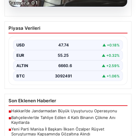
06.08.2026
Bahçelievler’de Tahliye Edilen 4 Katlı
Piyasa Verileri
Binanın Çökme Anı Kayıtlarda
İstanbul'un Bahçelievler ilçesinde, kolonlarından gelen
endişe verici sesler sonrası gece saatlerinde tahliye
USD
47.74
▲ +0.18%
edilen dört…
EUR
55.25
▲ +0.32%
ALTIN
6660.6
▲ +2.59%
BTC
3092491
▲ +1.06%
Son Eklenen Haberler
Hakkari’de Jandarmadan Büyük Uyuşturucu Operasyonu
■
Bahçelievler’de Tahliye Edilen 4 Katlı Binanın Çökme Anı
■
Kayıtlarda
Yeni Parti Manisa İl Başkanı İlksen Özalper Rüşvet
■
Soruşturması Kapsamında Gözaltına Alındı