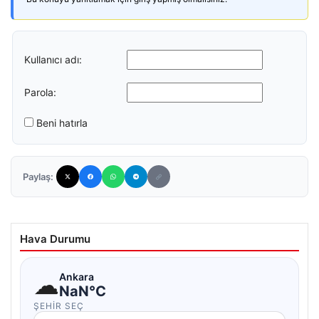
Kullanıcı adı:
Parola:
Beni hatırla
Paylaş:
Hava Durumu
☁
Ankara
NaN°C
ŞEHIR SEÇ