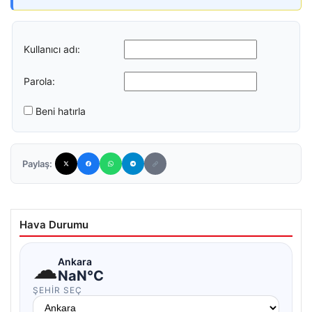
Kullanıcı adı:
Parola:
Beni hatırla
Paylaş:
Hava Durumu
☁
Ankara
NaN°C
ŞEHIR SEÇ