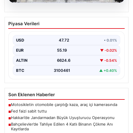
08.08.2026
Fed faizi sabit tuttu
Piyasa Verileri
USD
47.72
• 0.01%
EUR
55.19
▼ -0.02%
ALTIN
6624.6
▼ -0.54%
BTC
3100461
▲ +0.40%
Son Eklenen Haberler
Motosikletin otomobile çarptığı kaza, araç içi kamerasında
■
Fed faizi sabit tuttu
■
Hakkari’de Jandarmadan Büyük Uyuşturucu Operasyonu
■
Bahçelievler’de Tahliye Edilen 4 Katlı Binanın Çökme Anı
■
Kayıtlarda