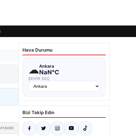
ı
Hava Durumu
☁
Ankara
NaN°C
ŞEHIR SEÇ
Bizi Takip Edin
#18489