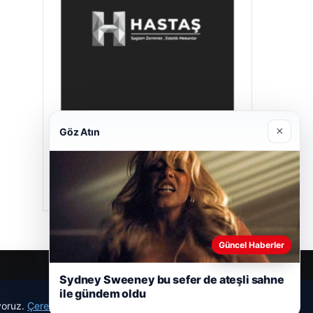
×
Göz Atın
Hastaş Beton
26/05/2026
Güncel Haberler
Sydney Sweeney bu sefer de ateşli sahne
ile gündem oldu
ıyoruz.
Çerez Politikamız
Reddet
Kabul Et