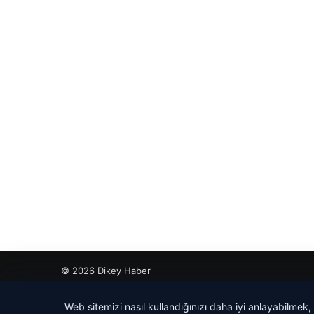
© 2026 Dikey Haber
betcio
Web sitemizi nasıl kullandığınızı daha iyi anlayabilmek,