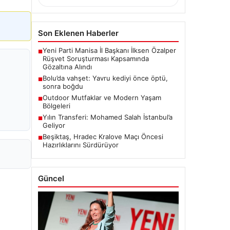
Son Eklenen Haberler
Yeni Parti Manisa İl Başkanı İlksen Özalper
■
Rüşvet Soruşturması Kapsamında
Gözaltına Alındı
Bolu’da vahşet: Yavru kediyi önce öptü,
■
sonra boğdu
Outdoor Mutfaklar ve Modern Yaşam
■
Bölgeleri
Yılın Transferi: Mohamed Salah İstanbul’a
■
Geliyor
Beşiktaş, Hradec Kralove Maçı Öncesi
■
Hazırlıklarını Sürdürüyor
Güncel