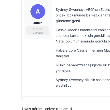
Sydney Sweeney, HBO’nun Euphoria
A
önceki bölümünde bir kez daha ta
gündeme geldi.
admin
Anahtar
Cassie Jacobs karakterini canlan
yönetici
Jacobs’ı kurtarmak için gerekli ol
Nate, bölümün sonunda gömülü bulu
Habere göre Cassie, menajeri Mad
tanışıyor.
İkilinin paparazziler eşliğinde bi
yer alıyor.
Sydney Sweeney dizinin son sezon
eleştiriliyor.
1 yazı görüntüleniyor (toplam 1)