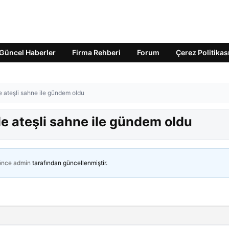
Güncel Haberler
Firma Rehberi
Forum
Çerez Politikas
ateşli sahne ile gündem oldu
 ateşli sahne ile gündem oldu
 önce
admin
tarafından güncellenmiştir.