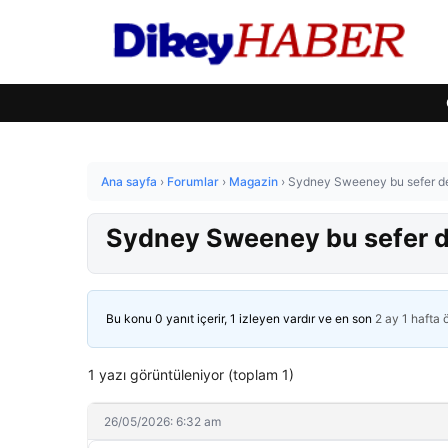
Ana sayfa
›
Forumlar
›
Magazin
›
Sydney Sweeney bu sefer de 
Sydney Sweeney bu sefer de
Bu konu 0 yanıt içerir, 1 izleyen vardır ve en son
2 ay 1 hafta
1 yazı görüntüleniyor (toplam 1)
26/05/2026: 6:32 am