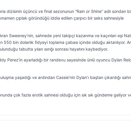
 dizisinin üçüncü ve final sezonunun “Rain or Shine” adlı sondan bi
mamen çıplak göründüğü iddia edilen çarpıcı bir seks sahnesiyle
dıran Sweeney’nin, sahnede yeni takipçi kazanma ve kaçırılan eşi Na
an 550 bin dolarlık fidyeyi toplama çabası içinde olduğu aktarılıyor. 
nduğu tabutta yılan ısırığı sonrası hayatını kaybediyor.
dy Perez’in ayarladığı bir randevu sayesinde ünlü oyuncu Dylan Reid
r buluşma yaşadığı ve ardından Cassie’nin Dylan’ı baştan çıkardığı sahn
unda çok fazla erotik sahnesi olduğu için sık sık gündeme geliyor v