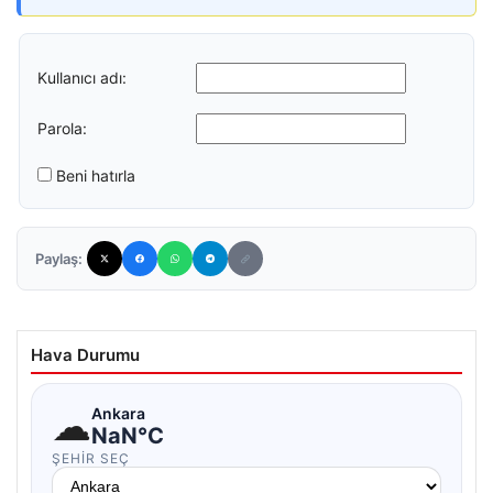
Kullanıcı adı:
Parola:
Beni hatırla
Paylaş:
Hava Durumu
☁
Ankara
NaN°C
ŞEHIR SEÇ