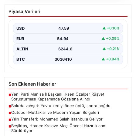
Bolu’da vahşet: Yavru kediyi önce öptü,
Piyasa Verileri
sonra boğdu
{ "title": "Bolu'da Vahşet: Yavru Kediyi Önce Sevdi,
Ardından Telef Etti", "content": "Bolu'nun Beşkavaklar…
USD
47.59
▲ +0.10%
EUR
54.94
▲ +0.09%
ALTIN
6244.6
▲ +0.21%
BTC
3036410
▲ +0.94%
Son Eklenen Haberler
Yeni Parti Manisa İl Başkanı İlksen Özalper Rüşvet
■
Soruşturması Kapsamında Gözaltına Alındı
Bolu’da vahşet: Yavru kediyi önce öptü, sonra boğdu
■
Outdoor Mutfaklar ve Modern Yaşam Bölgeleri
■
Yılın Transferi: Mohamed Salah İstanbul’a Geliyor
■
Beşiktaş, Hradec Kralove Maçı Öncesi Hazırlıklarını
■
Sürdürüyor