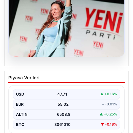
05.08.2026
Yeni Parti Manisa İl Başkanı İlksen
Piyasa Verileri
Özalper Rüşvet Soruşturması
Kapsamında Gözaltına Alındı
USD
47.71
▲ +0.16%
Manisa'da yürütülen önemli bir rüşvet soruşturmasında
dikkat çeken bir gelişme yaşandı. Yeni Parti Manisa…
EUR
55.02
• -0.01%
ALTIN
6508.8
▲ +0.25%
BTC
3061010
▼ -0.18%