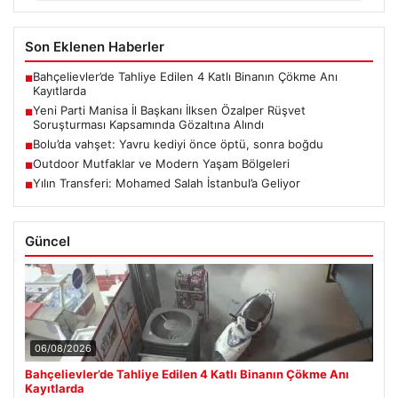
Son Eklenen Haberler
Bahçelievler’de Tahliye Edilen 4 Katlı Binanın Çökme Anı
■
Kayıtlarda
Yeni Parti Manisa İl Başkanı İlksen Özalper Rüşvet
■
Soruşturması Kapsamında Gözaltına Alındı
Bolu’da vahşet: Yavru kediyi önce öptü, sonra boğdu
■
Outdoor Mutfaklar ve Modern Yaşam Bölgeleri
■
Yılın Transferi: Mohamed Salah İstanbul’a Geliyor
■
Güncel
06/08/2026
Bahçelievler’de Tahliye Edilen 4 Katlı Binanın Çökme Anı
Kayıtlarda