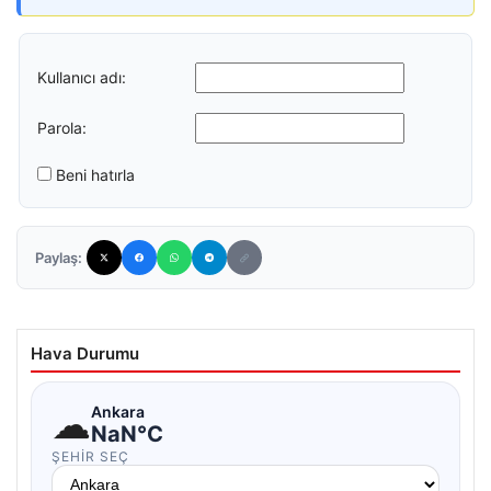
Kullanıcı adı:
Parola:
Beni hatırla
Paylaş:
Hava Durumu
☁
Ankara
NaN°C
ŞEHIR SEÇ