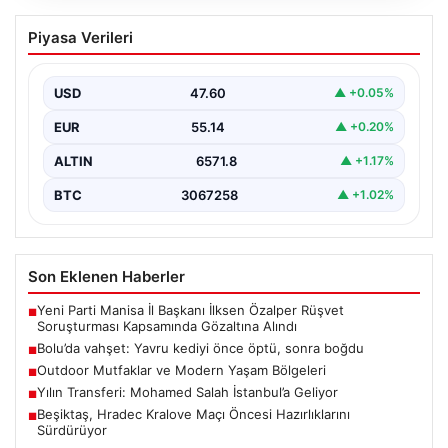
Bolu’da vahşet: Yavru kediyi önce öptü,
Piyasa Verileri
sonra boğdu
{ "title": "Bolu'da Vahşet: Yavru Kediyi Önce Sevdi,
Ardından Telef Etti", "content": "Bolu'nun Beşkavaklar…
USD
47.60
▲ +0.05%
EUR
55.14
▲ +0.20%
ALTIN
6571.8
▲ +1.17%
BTC
3067258
▲ +1.02%
Son Eklenen Haberler
Yeni Parti Manisa İl Başkanı İlksen Özalper Rüşvet
■
Soruşturması Kapsamında Gözaltına Alındı
Bolu’da vahşet: Yavru kediyi önce öptü, sonra boğdu
■
Outdoor Mutfaklar ve Modern Yaşam Bölgeleri
■
Yılın Transferi: Mohamed Salah İstanbul’a Geliyor
■
Beşiktaş, Hradec Kralove Maçı Öncesi Hazırlıklarını
■
Sürdürüyor