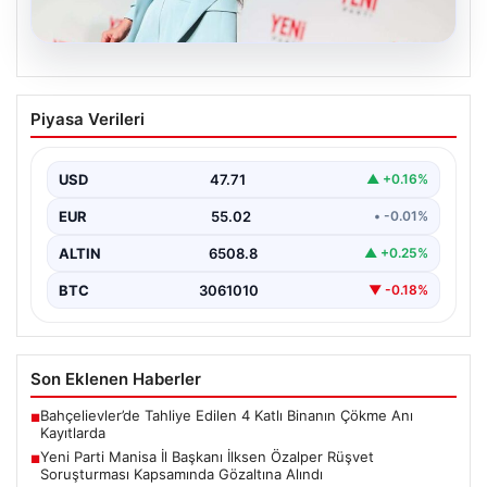
05.08.2026
Yeni Parti Manisa İl Başkanı İlksen
Piyasa Verileri
Özalper Rüşvet Soruşturması
Kapsamında Gözaltına Alındı
USD
47.71
▲ +0.16%
Manisa'da yürütülen önemli bir rüşvet soruşturmasında
dikkat çeken bir gelişme yaşandı. Yeni Parti Manisa…
EUR
55.02
• -0.01%
ALTIN
6508.8
▲ +0.25%
BTC
3061010
▼ -0.18%
Son Eklenen Haberler
Bahçelievler’de Tahliye Edilen 4 Katlı Binanın Çökme Anı
■
Kayıtlarda
Yeni Parti Manisa İl Başkanı İlksen Özalper Rüşvet
■
Soruşturması Kapsamında Gözaltına Alındı