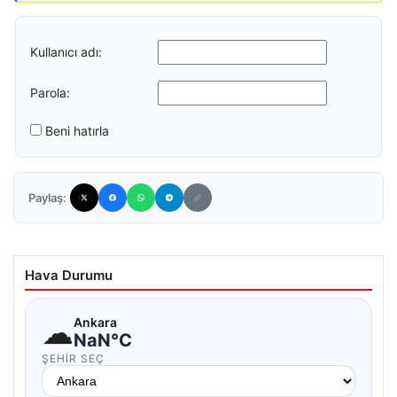
Kullanıcı adı:
Parola:
Beni hatırla
Paylaş:
Hava Durumu
☁
Ankara
NaN°C
ŞEHIR SEÇ