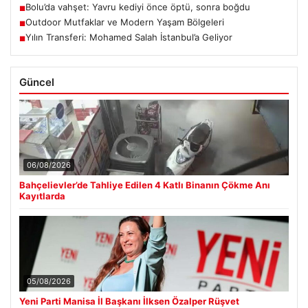
Bolu’da vahşet: Yavru kediyi önce öptü, sonra boğdu
■
Outdoor Mutfaklar ve Modern Yaşam Bölgeleri
■
Yılın Transferi: Mohamed Salah İstanbul’a Geliyor
■
Güncel
06/08/2026
Bahçelievler’de Tahliye Edilen 4 Katlı Binanın Çökme Anı
Kayıtlarda
05/08/2026
Yeni Parti Manisa İl Başkanı İlksen Özalper Rüşvet