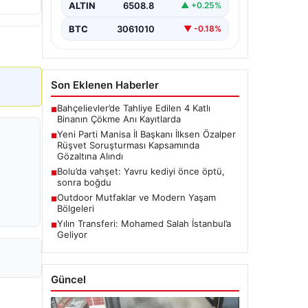
rüşvet soruşturmasında dikkat
ALTIN
6508.8
▲ +0.25%
çeken bir gelişme yaşandı. Yeni Parti
Manisa…
BTC
3061010
▼ -0.18%
Son Eklenen Haberler
Bahçelievler’de Tahliye Edilen 4 Katlı
■
Binanın Çökme Anı Kayıtlarda
Yeni Parti Manisa İl Başkanı İlksen Özalper
■
Rüşvet Soruşturması Kapsamında
Gözaltına Alındı
Bolu’da vahşet: Yavru kediyi önce öptü,
■
sonra boğdu
Outdoor Mutfaklar ve Modern Yaşam
■
Bölgeleri
Yılın Transferi: Mohamed Salah İstanbul’a
■
Geliyor
Güncel