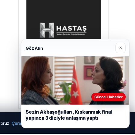
×
Göz Atın
Hastaş Beton
26/05/2026
Güncel Haberler
Sezin Akbaşoğulları, Kıskanmak final
yapınca 3 diziyle anlaşma yaptı
ıyoruz.
Çerez Politikamız
Reddet
Kabul Et