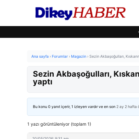
Ana sayfa
›
Forumlar
›
Magazin
›
Sezin Akbaşoğulları, Kıskanm
Sezin Akbaşoğulları, Kıskan
yaptı
Bu konu 0 yanıt içerir, 1 izleyen vardır ve en son
2 ay 2 hafta
1 yazı görüntüleniyor (toplam 1)
20/05/2026: 9:31 am