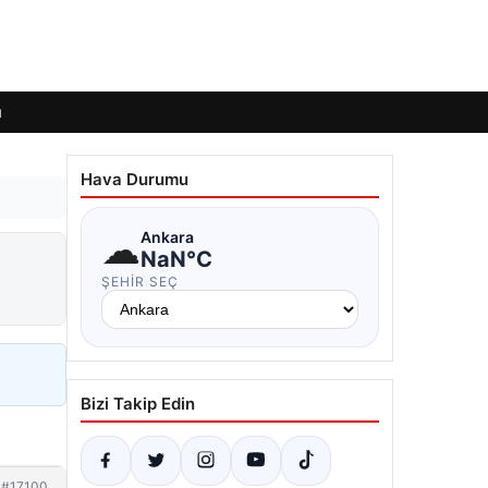
ı
Hava Durumu
☁
Ankara
NaN°C
ŞEHIR SEÇ
Bizi Takip Edin
#17100