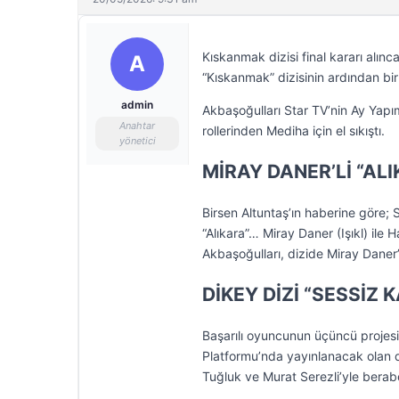
Kıskanmak dizisi final kararı alın
A
“Kıskanmak” dizisinin ardından bir 
admin
Akbaşoğulları Star TV’nin Ay Yapım
Anahtar
rollerinden Mediha için el sıkıştı.
yönetici
MİRAY DANER’Lİ “ALI
Birsen Altuntaş’ın haberine göre; S
“Alıkara”… Miray Daner (Işıkl) ile 
Akbaşoğulları, dizide Miray Daner’
DİKEY DİZİ “SESSİZ
Başarılı oyuncunun üçüncü projesi
Platformu’nda yayınlanacak olan 
Tuğluk ve Murat Serezli’yle bera