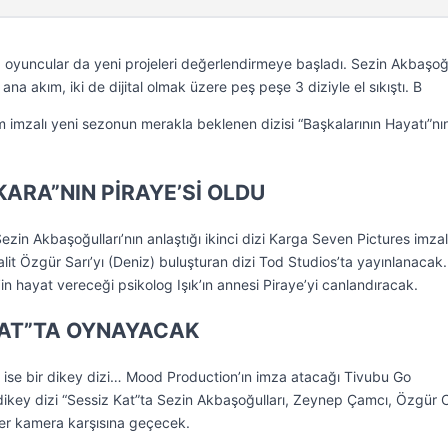
ca oyuncular da yeni projeleri değerlendirmeye başladı. Sezin Akbaşoğu
ana akım, iki de dijital olmak üzere peş peşe 3 diziyle el sıkıştı. B
 imzalı yeni sezonun merakla beklenen dizisi “Başkalarının Hayatı”nın 
KARA”NIN PİRAYE’Sİ OLDU
ezin Akbaşoğulları’nın anlaştığı ikinci dizi Karga Seven Pictures imzal
Halit Özgür Sarı’yı (Deniz) buluşturan dizi Tod Studios’ta yayınlanacak
in hayat vereceği psikolog Işık’ın annesi Piraye’yi canlandıracak.
 KAT”TA OYNAYACAK
 ise bir dikey dizi… Mood Production’ın imza atacağı Tivubu Go
dikey dizi “Sessiz Kat”ta Sezin Akbaşoğulları, Zeynep Çamcı, Özgür
ber kamera karşısına geçecek.