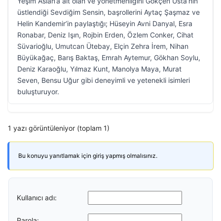
Yeşim Aslan’a ait olan ve yönetmenliğini Gökçen Usta’nın
üstlendiği Sevdiğim Sensin, başrollerini Aytaç Şaşmaz ve
Helin Kandemir’in paylaştığı; Hüseyin Avni Danyal, Esra
Ronabar, Deniz Işın, Rojbin Erden, Özlem Conker, Cihat
Süvarioğlu, Umutcan Ütebay, Elçin Zehra İrem, Nihan
Büyükağaç, Barış Baktaş, Emrah Aytemur, Gökhan Soylu,
Deniz Karaoğlu, Yılmaz Kunt, Manolya Maya, Murat
Seven, Bensu Uğur gibi deneyimli ve yetenekli isimleri
buluşturuyor.
1 yazı görüntüleniyor (toplam 1)
Bu konuyu yanıtlamak için giriş yapmış olmalısınız.
Kullanıcı adı:
Parola: