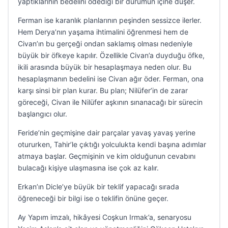
yaptıklarının bedelini ödediği bir durumun içine düşer.
Ferman ise karanlık planlarının peşinden sessizce ilerler.
Hem Derya’nın yaşama ihtimalini öğrenmesi hem de
Civan’ın bu gerçeği ondan saklamış olması nedeniyle
büyük bir öfkeye kapılır. Özellikle Civan’a duyduğu öfke,
ikili arasında büyük bir hesaplaşmaya neden olur. Bu
hesaplaşmanın bedelini ise Civan ağır öder. Ferman, ona
karşı sinsi bir plan kurar. Bu plan; Nilüfer’in de zarar
göreceği, Civan ile Nilüfer aşkının sınanacağı bir sürecin
başlangıcı olur.
Feride’nin geçmişine dair parçalar yavaş yavaş yerine
otururken, Tahir’le çıktığı yolculukta kendi başına adımlar
atmaya başlar. Geçmişinin ve kim olduğunun cevabını
bulacağı kişiye ulaşmasına ise çok az kalır.
Erkan’ın Dicle’ye büyük bir teklif yapacağı sırada
öğreneceği bir bilgi ise o teklifin önüne geçer.
Ay Yapım imzalı, hikâyesi Coşkun Irmak’a, senaryosu