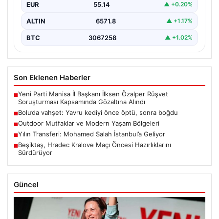
EUR
55.14
▲ +0.20%
ALTIN
6571.8
▲ +1.17%
BTC
3067258
▲ +1.02%
Son Eklenen Haberler
Yeni Parti Manisa İl Başkanı İlksen Özalper Rüşvet
■
Soruşturması Kapsamında Gözaltına Alındı
Bolu’da vahşet: Yavru kediyi önce öptü, sonra boğdu
■
Outdoor Mutfaklar ve Modern Yaşam Bölgeleri
■
Yılın Transferi: Mohamed Salah İstanbul’a Geliyor
■
Beşiktaş, Hradec Kralove Maçı Öncesi Hazırlıklarını
■
Sürdürüyor
Güncel