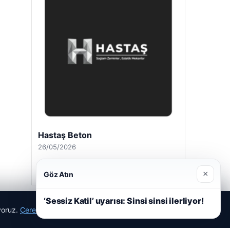
Hastaş Beton
26/05/2026
×
Göz Atın
‘Sessiz Katil’ uyarısı: Sinsi sinsi ilerliyor!
ıyoruz.
Çerez Politikamız
Reddet
Kabul Et