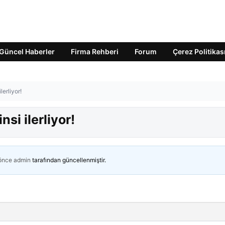
Güncel Haberler
Firma Rehberi
Forum
Çerez Politikas
ilerliyor!
nsi ilerliyor!
 önce
admin
tarafından güncellenmiştir.