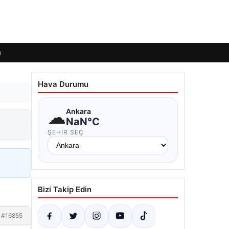
ı
Hava Durumu
☁
Ankara
NaN°C
ŞEHIR SEÇ
Bizi Takip Edin
#16855