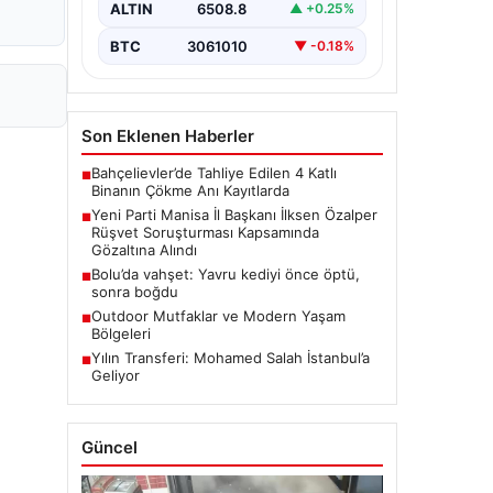
rüşvet soruşturmasında dikkat
ALTIN
6508.8
▲ +0.25%
çeken bir gelişme yaşandı. Yeni Parti
Manisa…
BTC
3061010
▼ -0.18%
Son Eklenen Haberler
Bahçelievler’de Tahliye Edilen 4 Katlı
■
Binanın Çökme Anı Kayıtlarda
Yeni Parti Manisa İl Başkanı İlksen Özalper
■
Rüşvet Soruşturması Kapsamında
Gözaltına Alındı
Bolu’da vahşet: Yavru kediyi önce öptü,
■
sonra boğdu
Outdoor Mutfaklar ve Modern Yaşam
■
Bölgeleri
Yılın Transferi: Mohamed Salah İstanbul’a
■
Geliyor
Güncel