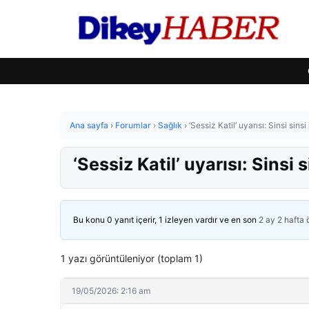
Ana sayfa
›
Forumlar
›
Sağlık
›
‘Sessiz Katil’ uyarısı: Sinsi sinsi 
‘Sessiz Katil’ uyarısı: Sinsi si
Bu konu 0 yanıt içerir, 1 izleyen vardır ve en son
2 ay 2 hafta
1 yazı görüntüleniyor (toplam 1)
19/05/2026: 2:16 am