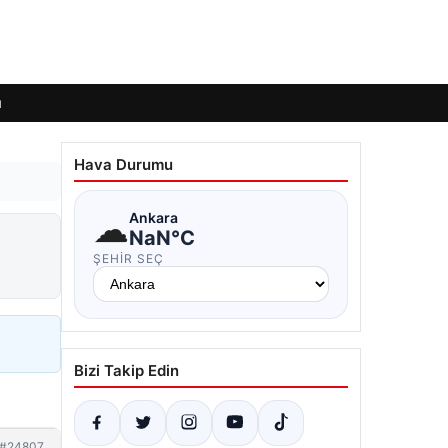
ı
Hava Durumu
☁
Ankara
NaN°C
ŞEHIR SEÇ
Bizi Takip Edin
#24807