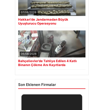
07/08/2026
Hakkari’de Jandarmadan Büyük
Uyuşturucu Operasyonu
06/08/2026
Bahçelievler’de Tahliye Edilen 4 Katlı
Binanın Çökme Anı Kayıtlarda
Son Eklenen Firmalar