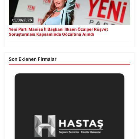
05/08/2026
Yeni Parti Manisa İl Başkanı İlksen Özalper Rüşvet
Soruşturması Kapsamında Gözaltına Alındı
Son Eklenen Firmalar