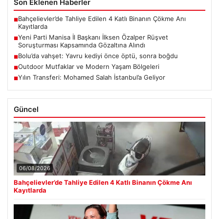
Son Eklenen Haberler
Bahçelievler’de Tahliye Edilen 4 Katlı Binanın Çökme Anı
■
Kayıtlarda
Yeni Parti Manisa İl Başkanı İlksen Özalper Rüşvet
■
Soruşturması Kapsamında Gözaltına Alındı
Bolu’da vahşet: Yavru kediyi önce öptü, sonra boğdu
■
Outdoor Mutfaklar ve Modern Yaşam Bölgeleri
■
Yılın Transferi: Mohamed Salah İstanbul’a Geliyor
■
Güncel
06/08/2026
Bahçelievler’de Tahliye Edilen 4 Katlı Binanın Çökme Anı
Kayıtlarda