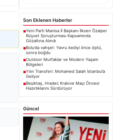
Son Eklenen Haberler
Yeni Parti Manisa İl Başkanı İlksen Özalper
■
Rüşvet Soruşturması Kapsamında
Gözaltına Alındı
Bolu’da vahşet: Yavru kediyi önce öptü,
■
sonra boğdu
Outdoor Mutfaklar ve Modern Yaşam
■
Bölgeleri
Yılın Transferi: Mohamed Salah İstanbul’a
■
Geliyor
Beşiktaş, Hradec Kralove Maçı Öncesi
■
Hazırlıklarını Sürdürüyor
Güncel