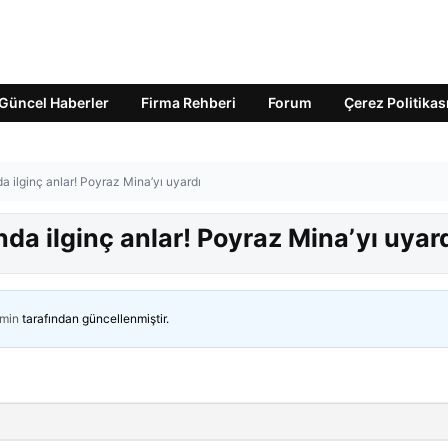
Güncel Haberler
Firma Rehberi
Forum
Çerez Politikas
a ilginç anlar! Poyraz Mina’yı uyardı
da ilginç anlar! Poyraz Mina’yı uyar
min
tarafından güncellenmiştir.