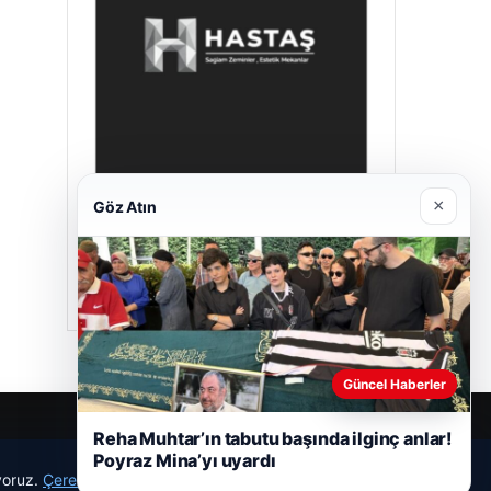
×
Göz Atın
Hastaş Beton
26/05/2026
Güncel Haberler
Reha Muhtar’ın tabutu başında ilginç anlar!
Poyraz Mina’yı uyardı
ıyoruz.
Çerez Politikamız
Reddet
Kabul Et