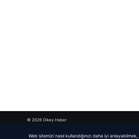
© 2026 Dikey Haber
betcio
Web sitemizi nasıl kullandığınızı daha iyi anlayabilmek,