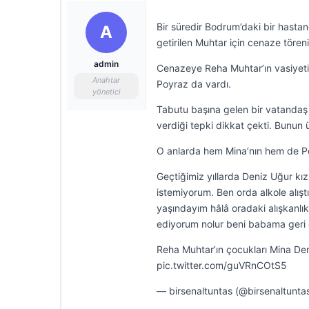
Bir süredir Bodrum’daki bir hasta
A
getirilen Muhtar için cenaze tören
admin
Cenazeye Reha Muhtar’ın vasiyeti
Anahtar
Poyraz da vardı.
yönetici
Tabutu başına gelen bir vatandaş 
verdiği tepki dikkat çekti. Bunun 
O anlarda hem Mina’nın hem de Poy
Geçtiğimiz yıllarda Deniz Uğur kı
istemiyorum. Ben orda alkole alış
yaşındayım hâlâ oradaki alışkanlı
ediyorum nolur beni babama geri gö
Reha Muhtar’ın çocukları Mina Den
pic.twitter.com/guVRnCOtS5
— birsenaltuntas (@birsenaltunta