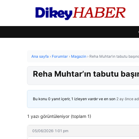
Ana sayfa
›
Forumlar
›
Magazin
›
Reha Muhtar’ın tabutu başınd
Reha Muhtar’ın tabutu başın
Bu konu 0 yanıt içerir, 1 izleyen vardır ve en son
2 ay önce
ad
1 yazı görüntüleniyor (toplam 1)
05/06/2026: 1:01 pm