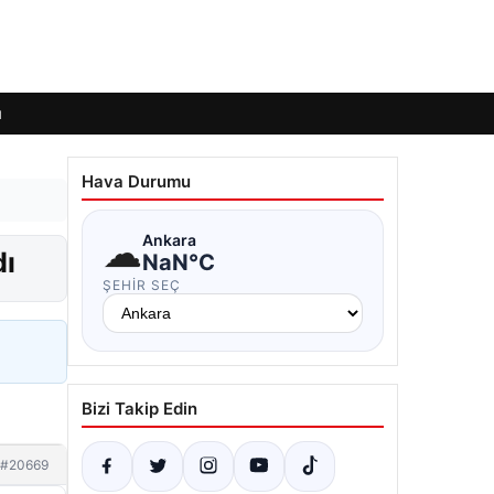
ı
Hava Durumu
☁
Ankara
dı
NaN°C
ŞEHIR SEÇ
Bizi Takip Edin
#20669