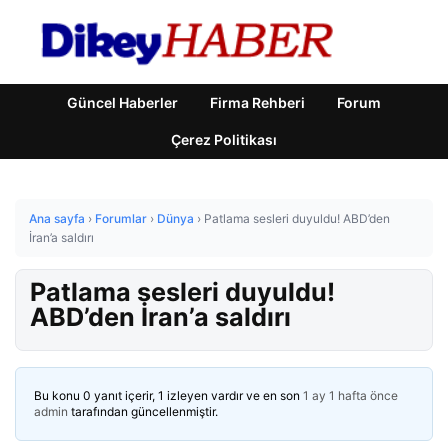
Güncel Haberler
Firma Rehberi
Forum
Çerez Politikası
Ana sayfa
›
Forumlar
›
Dünya
›
Patlama sesleri duyuldu! ABD’den
İran’a saldırı
Patlama sesleri duyuldu!
ABD’den İran’a saldırı
Bu konu 0 yanıt içerir, 1 izleyen vardır ve en son
1 ay 1 hafta önce
admin
tarafından güncellenmiştir.