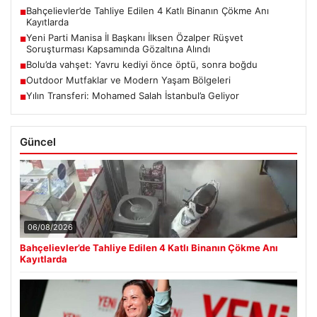
Bahçelievler’de Tahliye Edilen 4 Katlı Binanın Çökme Anı
■
Kayıtlarda
Yeni Parti Manisa İl Başkanı İlksen Özalper Rüşvet
■
Soruşturması Kapsamında Gözaltına Alındı
Bolu’da vahşet: Yavru kediyi önce öptü, sonra boğdu
■
Outdoor Mutfaklar ve Modern Yaşam Bölgeleri
■
Yılın Transferi: Mohamed Salah İstanbul’a Geliyor
■
Güncel
06/08/2026
Bahçelievler’de Tahliye Edilen 4 Katlı Binanın Çökme Anı
Kayıtlarda