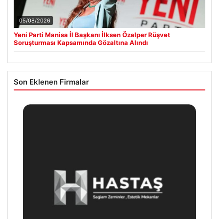
05/08/2026
Yeni Parti Manisa İl Başkanı İlksen Özalper Rüşvet
Soruşturması Kapsamında Gözaltına Alındı
Son Eklenen Firmalar