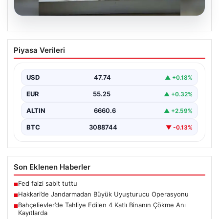
07.08.2026
Hakkari’de Jandarmadan Büyük
Piyasa Verileri
Uyuşturucu Operasyonu
Hakkari ilinde jandarma ekipleri tarafından
gerçekleştirilen başarılı bir operasyonda, yüklü miktarda
USD
47.74
▲ +0.18%
esrar ele geçirildi.…
EUR
55.25
▲ +0.32%
ALTIN
6660.6
▲ +2.59%
BTC
3088744
▼ -0.13%
Son Eklenen Haberler
Fed faizi sabit tuttu
■
Hakkari’de Jandarmadan Büyük Uyuşturucu Operasyonu
■
Bahçelievler’de Tahliye Edilen 4 Katlı Binanın Çökme Anı
■
Kayıtlarda