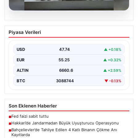
07.08.2026
Hakkari’de Jandarmadan Büyük
Piyasa Verileri
Uyuşturucu Operasyonu
Hakkari ilinde jandarma ekipleri tarafından
gerçekleştirilen başarılı bir operasyonda, yüklü miktarda
USD
47.74
▲ +0.18%
esrar ele geçirildi.…
EUR
55.25
▲ +0.32%
ALTIN
6660.6
▲ +2.59%
BTC
3088744
▼ -0.13%
Son Eklenen Haberler
Fed faizi sabit tuttu
■
Hakkari’de Jandarmadan Büyük Uyuşturucu Operasyonu
■
Bahçelievler’de Tahliye Edilen 4 Katlı Binanın Çökme Anı
■
Kayıtlarda