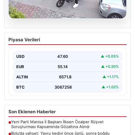
04.08.2026
Bolu’da vahşet: Yavru kediyi önce öptü,
Piyasa Verileri
sonra boğdu
{ "title": "Bolu'da Vahşet: Yavru Kediyi Önce Sevdi,
Ardından Telef Etti", "content": "Bolu'nun Beşkavaklar…
USD
47.60
▲ +0.05%
EUR
55.14
▲ +0.20%
ALTIN
6571.8
▲ +1.17%
BTC
3067258
▲ +1.02%
Son Eklenen Haberler
Yeni Parti Manisa İl Başkanı İlksen Özalper Rüşvet
■
Soruşturması Kapsamında Gözaltına Alındı
Bolu’da vahşet: Yavru kediyi önce öptü, sonra boğdu
■