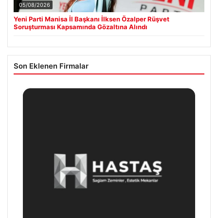
05/08/2026
Yeni Parti Manisa İl Başkanı İlksen Özalper Rüşvet
Soruşturması Kapsamında Gözaltına Alındı
Son Eklenen Firmalar