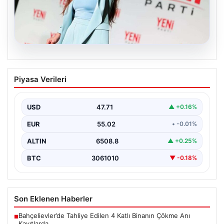
05.08.2026
Yeni Parti Manisa İl Başkanı İlksen
Piyasa Verileri
Özalper Rüşvet Soruşturması
Kapsamında Gözaltına Alındı
USD
47.71
▲ +0.16%
Manisa'da yürütülen önemli bir rüşvet soruşturmasında
dikkat çeken bir gelişme yaşandı. Yeni Parti Manisa…
EUR
55.02
• -0.01%
ALTIN
6508.8
▲ +0.25%
BTC
3061010
▼ -0.18%
Son Eklenen Haberler
Bahçelievler’de Tahliye Edilen 4 Katlı Binanın Çökme Anı
■
Kayıtlarda