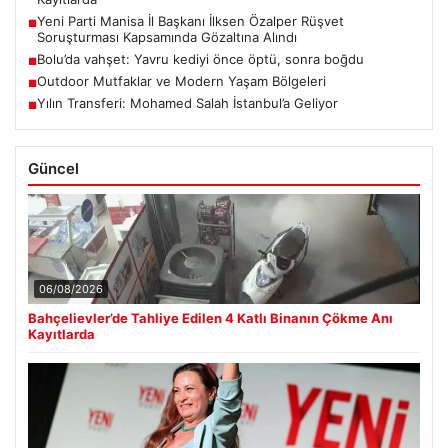
Yeni Parti Manisa İl Başkanı İlksen Özalper Rüşvet
■
Soruşturması Kapsamında Gözaltına Alındı
Bolu’da vahşet: Yavru kediyi önce öptü, sonra boğdu
■
Outdoor Mutfaklar ve Modern Yaşam Bölgeleri
■
Yılın Transferi: Mohamed Salah İstanbul’a Geliyor
■
Güncel
06/08/2026
Bahçelievler’de Tahliye Edilen 4 Katlı Binanın Çökme Anı
Kayıtlarda