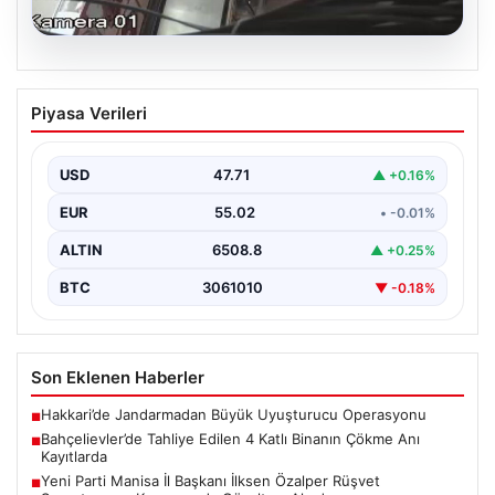
06.08.2026
Bahçelievler’de Tahliye Edilen 4 Katlı
Piyasa Verileri
Binanın Çökme Anı Kayıtlarda
İstanbul'un Bahçelievler ilçesinde, kolonlarından gelen
endişe verici sesler sonrası gece saatlerinde tahliye
USD
47.71
▲ +0.16%
edilen dört…
EUR
55.02
• -0.01%
ALTIN
6508.8
▲ +0.25%
BTC
3061010
▼ -0.18%
Son Eklenen Haberler
Hakkari’de Jandarmadan Büyük Uyuşturucu Operasyonu
■
Bahçelievler’de Tahliye Edilen 4 Katlı Binanın Çökme Anı
■
Kayıtlarda
Yeni Parti Manisa İl Başkanı İlksen Özalper Rüşvet
■