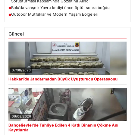
Soruşturması Kapsamında Gözaltına Alındı
Bolu’da vahşet: Yavru kediyi önce öptü, sonra boğdu
■
Outdoor Mutfaklar ve Modern Yaşam Bölgeleri
■
Güncel
07/08/2026
Hakkari’de Jandarmadan Büyük Uyuşturucu Operasyonu
06/08/2026
Bahçelievler’de Tahliye Edilen 4 Katlı Binanın Çökme Anı
Kayıtlarda