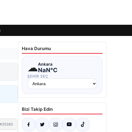
ı
Hava Durumu
☁
Ankara
NaN°C
ŞEHIR SEÇ
Bizi Takip Edin
#25383