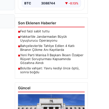
BTC
3088744
▼ -0.13%
Son Eklenen Haberler
Fed faizi sabit tuttu
■
Hakkari’de Jandarmadan Büyük
■
Uyuşturucu Operasyonu
Bahçelievler’de Tahliye Edilen 4 Katlı
■
Binanın Çökme Anı Kayıtlarda
Yeni Parti Manisa İl Başkanı İlksen Özalper
■
Rüşvet Soruşturması Kapsamında
Gözaltına Alındı
Bolu’da vahşet: Yavru kediyi önce öptü,
■
sonra boğdu
Güncel