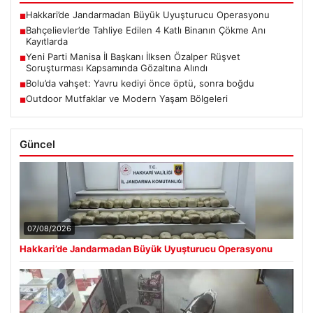
Hakkari’de Jandarmadan Büyük Uyuşturucu Operasyonu
■
Bahçelievler’de Tahliye Edilen 4 Katlı Binanın Çökme Anı
■
Kayıtlarda
Yeni Parti Manisa İl Başkanı İlksen Özalper Rüşvet
■
Soruşturması Kapsamında Gözaltına Alındı
Bolu’da vahşet: Yavru kediyi önce öptü, sonra boğdu
■
Outdoor Mutfaklar ve Modern Yaşam Bölgeleri
■
Güncel
07/08/2026
Hakkari’de Jandarmadan Büyük Uyuşturucu Operasyonu