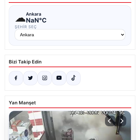
☁
Ankara
NaN°C
ŞEHIR SEÇ
Bizi Takip Edin
Yan Manşet