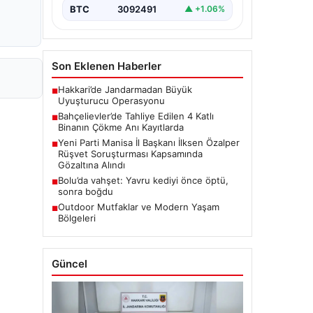
BTC
3092491
▲ +1.06%
Son Eklenen Haberler
Hakkari’de Jandarmadan Büyük
■
Uyuşturucu Operasyonu
Bahçelievler’de Tahliye Edilen 4 Katlı
■
Binanın Çökme Anı Kayıtlarda
Yeni Parti Manisa İl Başkanı İlksen Özalper
■
Rüşvet Soruşturması Kapsamında
Gözaltına Alındı
Bolu’da vahşet: Yavru kediyi önce öptü,
■
sonra boğdu
Outdoor Mutfaklar ve Modern Yaşam
■
Bölgeleri
Güncel