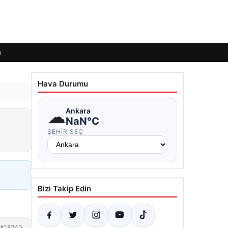
ı
Hava Durumu
☁
Ankara
NaN°C
ŞEHIR SEÇ
Bizi Takip Edin
#18240