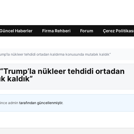
Güncel Haberler
Firma Rehberi
Forum
Çerez Politikas
ump’la nükleer tehdidi ortadan kaldırma konusunda mutabık kaldık”
“Trump’la nükleer tehdidi ortadan
k kaldık”
 önce
admin
tarafından güncellenmiştir.