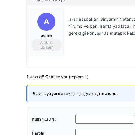
İsrail Başbakanı Binyamin Netanya
A
“Trump ve ben, İran’la yapılacak 
gerektiği konusunda mutabık kaldık
admin
Anahtar
yönetici
1 yazı görüntüleniyor (toplam 1)
Bu konuyu yanıtlamak için giriş yapmış olmalısınız.
Kullanıcı adı:
Parola: