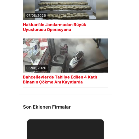
07/08/2026
Hakkari’de Jandarmadan Büyük
Uyuşturucu Operasyonu
06/08/2026
Bahçelievler’de Tahliye Edilen 4 Katlı
Binanın Çökme Anı Kayıtlarda
Son Eklenen Firmalar