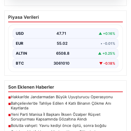
06.08.2026
Bahçelievler’de Tahliye Edilen 4 Katlı
Piyasa Verileri
Binanın Çökme Anı Kayıtlarda
İstanbul'un Bahçelievler ilçesinde, kolonlarından gelen
endişe verici sesler sonrası gece saatlerinde tahliye
USD
47.71
▲ +0.16%
edilen dört…
EUR
55.02
• -0.01%
ALTIN
6508.8
▲ +0.25%
BTC
3061010
▼ -0.18%
Son Eklenen Haberler
Hakkari’de Jandarmadan Büyük Uyuşturucu Operasyonu
■
Bahçelievler’de Tahliye Edilen 4 Katlı Binanın Çökme Anı
■
Kayıtlarda
Yeni Parti Manisa İl Başkanı İlksen Özalper Rüşvet
■
Soruşturması Kapsamında Gözaltına Alındı
Bolu’da vahşet: Yavru kediyi önce öptü, sonra boğdu
■