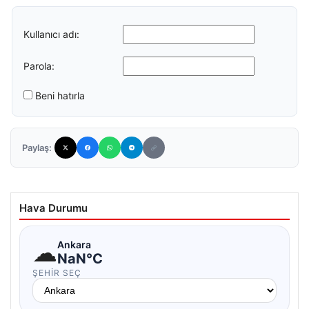
Kullanıcı adı:
Parola:
Beni hatırla
Paylaş:
Hava Durumu
☁
Ankara
NaN°C
ŞEHIR SEÇ