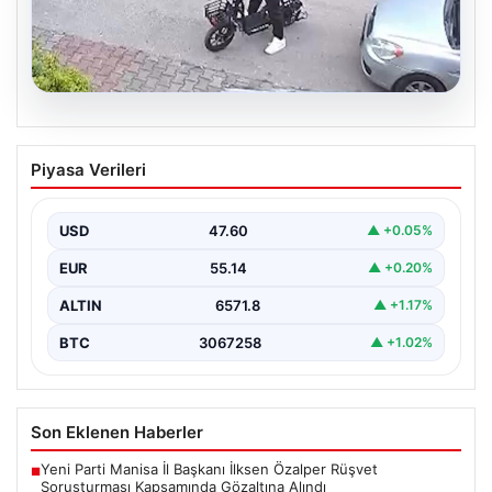
04.08.2026
Bolu’da vahşet: Yavru kediyi önce öptü,
Piyasa Verileri
sonra boğdu
{ "title": "Bolu'da Vahşet: Yavru Kediyi Önce Sevdi,
Ardından Telef Etti", "content": "Bolu'nun Beşkavaklar…
USD
47.60
▲ +0.05%
EUR
55.14
▲ +0.20%
ALTIN
6571.8
▲ +1.17%
BTC
3067258
▲ +1.02%
Son Eklenen Haberler
Yeni Parti Manisa İl Başkanı İlksen Özalper Rüşvet
■
Soruşturması Kapsamında Gözaltına Alındı