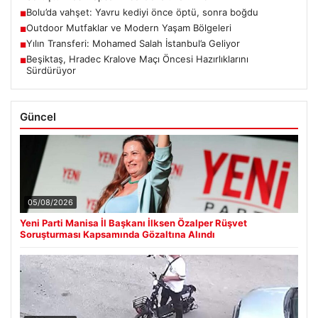
Bolu’da vahşet: Yavru kediyi önce öptü, sonra boğdu
■
Outdoor Mutfaklar ve Modern Yaşam Bölgeleri
■
Yılın Transferi: Mohamed Salah İstanbul’a Geliyor
■
Beşiktaş, Hradec Kralove Maçı Öncesi Hazırlıklarını
■
Sürdürüyor
Güncel
05/08/2026
Yeni Parti Manisa İl Başkanı İlksen Özalper Rüşvet
Soruşturması Kapsamında Gözaltına Alındı