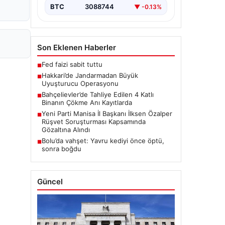
BTC
3088744
▼ -0.13%
Son Eklenen Haberler
Fed faizi sabit tuttu
■
Hakkari’de Jandarmadan Büyük
■
Uyuşturucu Operasyonu
Bahçelievler’de Tahliye Edilen 4 Katlı
■
Binanın Çökme Anı Kayıtlarda
Yeni Parti Manisa İl Başkanı İlksen Özalper
■
Rüşvet Soruşturması Kapsamında
Gözaltına Alındı
Bolu’da vahşet: Yavru kediyi önce öptü,
■
sonra boğdu
Güncel