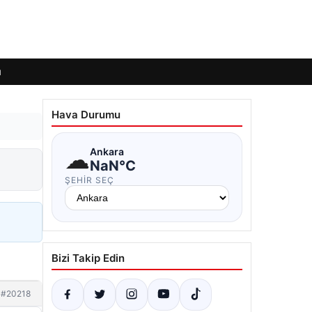
ı
Hava Durumu
☁
Ankara
NaN°C
ŞEHIR SEÇ
Bizi Takip Edin
#20218