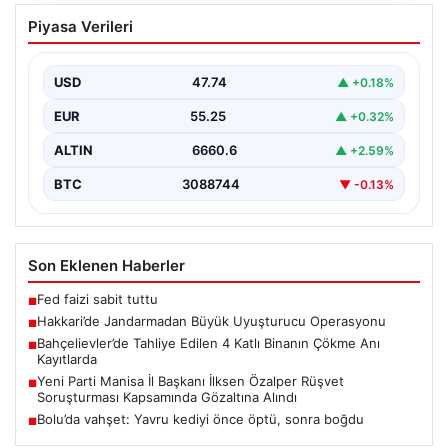
Hakkari’de Jandarmadan Büyük
Piyasa Verileri
Uyuşturucu Operasyonu
Hakkari ilinde jandarma ekipleri tarafından
gerçekleştirilen başarılı bir operasyonda, yüklü miktarda
USD
47.74
▲ +0.18%
esrar ele geçirildi.…
EUR
55.25
▲ +0.32%
ALTIN
6660.6
▲ +2.59%
BTC
3088744
▼ -0.13%
Son Eklenen Haberler
Fed faizi sabit tuttu
■
Hakkari’de Jandarmadan Büyük Uyuşturucu Operasyonu
■
Bahçelievler’de Tahliye Edilen 4 Katlı Binanın Çökme Anı
■
Kayıtlarda
Yeni Parti Manisa İl Başkanı İlksen Özalper Rüşvet
■
Soruşturması Kapsamında Gözaltına Alındı
Bolu’da vahşet: Yavru kediyi önce öptü, sonra boğdu
■