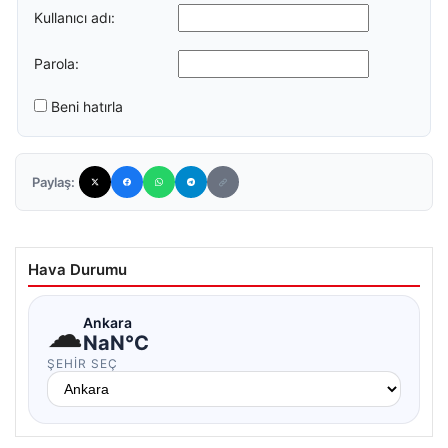
Kullanıcı adı:
Parola:
Beni hatırla
Paylaş:
Hava Durumu
☁
Ankara
NaN°C
ŞEHIR SEÇ