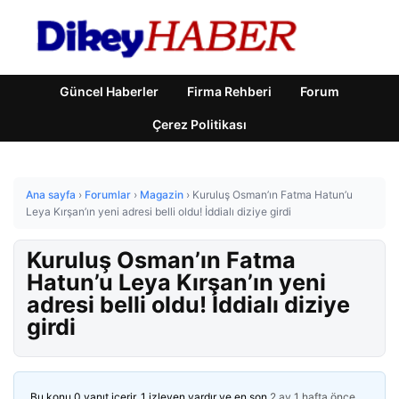
Güncel Haberler
Firma Rehberi
Forum
Çerez Politikası
Ana sayfa
›
Forumlar
›
Magazin
›
Kuruluş Osman’ın Fatma Hatun’u
Leya Kırşan’ın yeni adresi belli oldu! İddialı diziye girdi
Kuruluş Osman’ın Fatma
Hatun’u Leya Kırşan’ın yeni
adresi belli oldu! İddialı diziye
girdi
Bu konu 0 yanıt içerir, 1 izleyen vardır ve en son
2 ay 1 hafta önce