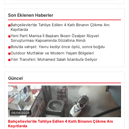
Son Eklenen Haberler
Bahçelievler’de Tahliye Edilen 4 Katlı Binanın Çökme Anı
■
Kayıtlarda
Yeni Parti Manisa İl Başkanı İlksen Özalper Rüşvet
■
Soruşturması Kapsamında Gözaltına Alındı
Bolu’da vahşet: Yavru kediyi önce öptü, sonra boğdu
■
Outdoor Mutfaklar ve Modern Yaşam Bölgeleri
■
Yılın Transferi: Mohamed Salah İstanbul’a Geliyor
■
Güncel
06/08/2026
Bahçelievler’de Tahliye Edilen 4 Katlı Binanın Çökme Anı
Kayıtlarda