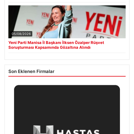
05/08/2026
Yeni Parti Manisa İl Başkanı İlksen Özalper Rüşvet
Soruşturması Kapsamında Gözaltına Alındı
Son Eklenen Firmalar