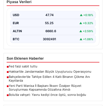
Piyasa Verileri
Uyuşturucu Operasyonu
Hakkari ilinde jandarma ekipleri tarafından
gerçekleştirilen başarılı bir operasyonda, yüklü miktarda
USD
47.74
▲ +0.18%
esrar ele geçirildi.…
EUR
55.25
▲ +0.32%
ALTIN
6660.6
▲ +2.59%
BTC
3092491
▲ +1.06%
Son Eklenen Haberler
Fed faizi sabit tuttu
■
Hakkari’de Jandarmadan Büyük Uyuşturucu Operasyonu
■
Bahçelievler’de Tahliye Edilen 4 Katlı Binanın Çökme Anı
■
Kayıtlarda
Yeni Parti Manisa İl Başkanı İlksen Özalper Rüşvet
■
Soruşturması Kapsamında Gözaltına Alındı
Bolu’da vahşet: Yavru kediyi önce öptü, sonra boğdu
■