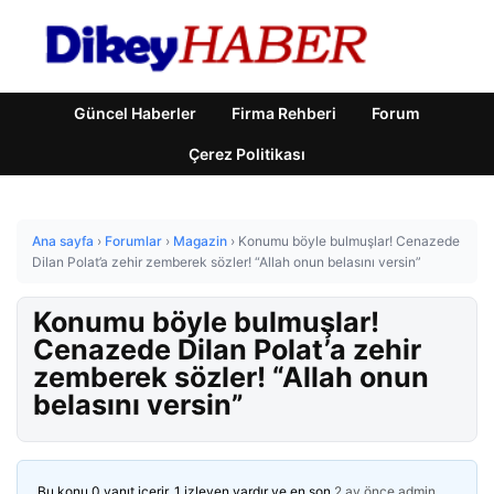
Güncel Haberler
Firma Rehberi
Forum
Çerez Politikası
Ana sayfa
›
Forumlar
›
Magazin
›
Konumu böyle bulmuşlar! Cenazede
Dilan Polat’a zehir zemberek sözler! “Allah onun belasını versin”
Konumu böyle bulmuşlar!
Cenazede Dilan Polat’a zehir
zemberek sözler! “Allah onun
belasını versin”
Bu konu 0 yanıt içerir, 1 izleyen vardır ve en son
2 ay önce
admin