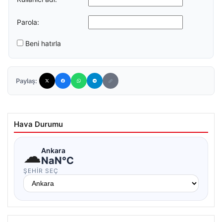
Parola:
Beni hatırla
Paylaş:
Hava Durumu
☁
Ankara
NaN°C
ŞEHIR SEÇ