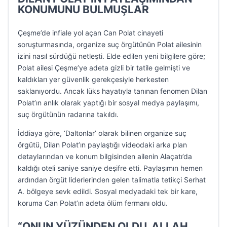
KONUMUNU BULMUŞLAR
Çeşme’de infiale yol açan Can Polat cinayeti
soruşturmasında, organize suç örgütünün Polat ailesinin
izini nasıl sürdüğü netleşti. Elde edilen yeni bilgilere göre;
Polat ailesi Çeşme’ye adeta gizli bir tatile gelmişti ve
kaldıkları yer güvenlik gerekçesiyle herkesten
saklanıyordu. Ancak lüks hayatıyla tanınan fenomen Dilan
Polat’ın anlık olarak yaptığı bir sosyal medya paylaşımı,
suç örgütünün radarına takıldı.
İddiaya göre, ‘Daltonlar’ olarak bilinen organize suç
örgütü, Dilan Polat’ın paylaştığı videodaki arka plan
detaylarından ve konum bilgisinden ailenin Alaçatı’da
kaldığı oteli saniye saniye deşifre etti. Paylaşımın hemen
ardından örgüt liderlerinden gelen talimatla tetikçi Serhat
A. bölgeye sevk edildi. Sosyal medyadaki tek bir kare,
koruma Can Polat’ın adeta ölüm fermanı oldu.
“ONUN YÜZÜNDEN OLDU, ALLAH