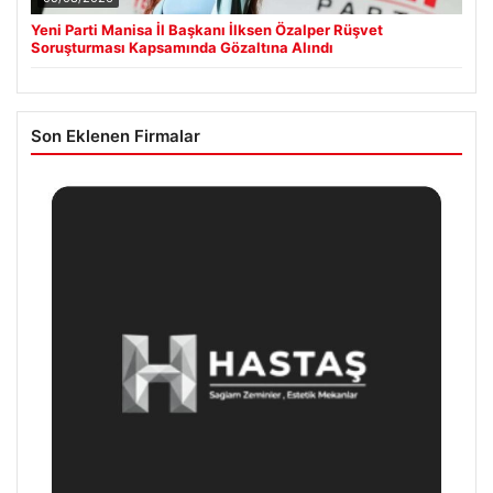
Yeni Parti Manisa İl Başkanı İlksen Özalper Rüşvet
Soruşturması Kapsamında Gözaltına Alındı
Son Eklenen Firmalar