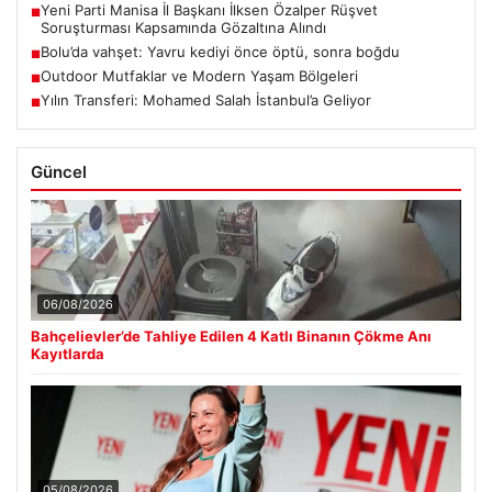
Yeni Parti Manisa İl Başkanı İlksen Özalper Rüşvet
■
Soruşturması Kapsamında Gözaltına Alındı
Bolu’da vahşet: Yavru kediyi önce öptü, sonra boğdu
■
Outdoor Mutfaklar ve Modern Yaşam Bölgeleri
■
Yılın Transferi: Mohamed Salah İstanbul’a Geliyor
■
Güncel
06/08/2026
Bahçelievler’de Tahliye Edilen 4 Katlı Binanın Çökme Anı
Kayıtlarda
05/08/2026