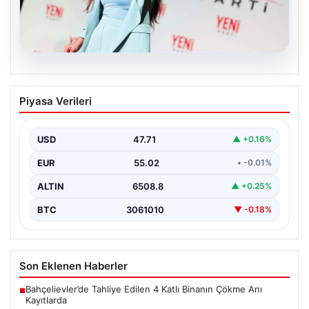
05.08.2026
Yeni Parti Manisa İl Başkanı İlksen
Piyasa Verileri
Özalper Rüşvet Soruşturması
Kapsamında Gözaltına Alındı
USD
47.71
▲ +0.16%
Manisa'da yürütülen önemli bir rüşvet soruşturmasında
dikkat çeken bir gelişme yaşandı. Yeni Parti Manisa…
EUR
55.02
• -0.01%
ALTIN
6508.8
▲ +0.25%
BTC
3061010
▼ -0.18%
Son Eklenen Haberler
Bahçelievler’de Tahliye Edilen 4 Katlı Binanın Çökme Anı
■
Kayıtlarda