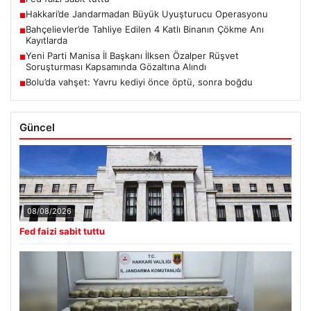
■
Hakkari’de Jandarmadan Büyük Uyuşturucu Operasyonu
■
Bahçelievler’de Tahliye Edilen 4 Katlı Binanın Çökme Anı
■
Kayıtlarda
Yeni Parti Manisa İl Başkanı İlksen Özalper Rüşvet
■
Soruşturması Kapsamında Gözaltına Alındı
Bolu’da vahşet: Yavru kediyi önce öptü, sonra boğdu
■
Güncel
08/08/2026
Fed faizi sabit tuttu