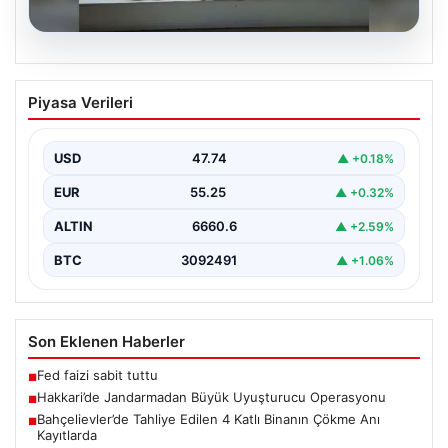
07.08.2026
Hakkari’de Jandarmadan Büyük
Piyasa Verileri
Uyuşturucu Operasyonu
Hakkari ilinde jandarma ekipleri tarafından
gerçekleştirilen başarılı bir operasyonda, yüklü miktarda
USD
47.74
▲ +0.18%
esrar ele geçirildi.…
EUR
55.25
▲ +0.32%
ALTIN
6660.6
▲ +2.59%
BTC
3092491
▲ +1.06%
Son Eklenen Haberler
Fed faizi sabit tuttu
■
Hakkari’de Jandarmadan Büyük Uyuşturucu Operasyonu
■
Bahçelievler’de Tahliye Edilen 4 Katlı Binanın Çökme Anı
■
Kayıtlarda