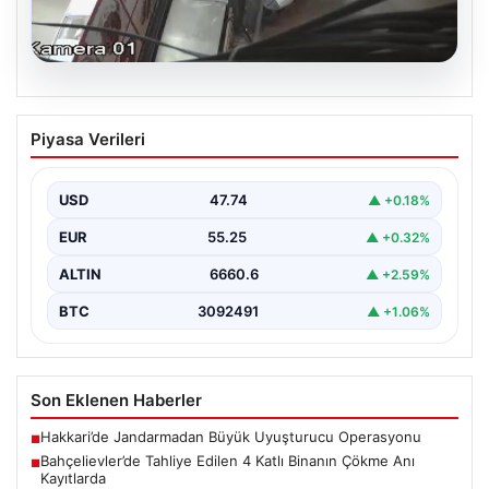
06.08.2026
Bahçelievler’de Tahliye Edilen 4 Katlı
Piyasa Verileri
Binanın Çökme Anı Kayıtlarda
İstanbul'un Bahçelievler ilçesinde, kolonlarından gelen
endişe verici sesler sonrası gece saatlerinde tahliye
USD
47.74
▲ +0.18%
edilen dört…
EUR
55.25
▲ +0.32%
ALTIN
6660.6
▲ +2.59%
BTC
3092491
▲ +1.06%
Son Eklenen Haberler
Hakkari’de Jandarmadan Büyük Uyuşturucu Operasyonu
■
Bahçelievler’de Tahliye Edilen 4 Katlı Binanın Çökme Anı
■
Kayıtlarda