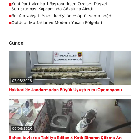
Yeni Parti Manisa İl Başkanı İlksen Özalper Rüşvet
■
Soruşturması Kapsamında Gözaltına Alındı
Bolu’da vahşet: Yavru kediyi önce öptü, sonra boğdu
■
Outdoor Mutfaklar ve Modern Yaşam Bölgeleri
■
Güncel
07/08/2026
Hakkari’de Jandarmadan Büyük Uyuşturucu Operasyonu
06/08/2026
Bahçelievler’de Tahliye Edilen 4 Katlı Binanın Çökme Anı