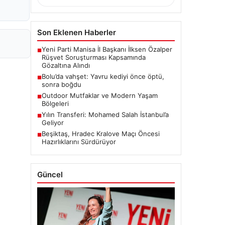
Son Eklenen Haberler
Yeni Parti Manisa İl Başkanı İlksen Özalper
■
Rüşvet Soruşturması Kapsamında
Gözaltına Alındı
Bolu’da vahşet: Yavru kediyi önce öptü,
■
sonra boğdu
Outdoor Mutfaklar ve Modern Yaşam
■
Bölgeleri
Yılın Transferi: Mohamed Salah İstanbul’a
■
Geliyor
Beşiktaş, Hradec Kralove Maçı Öncesi
■
Hazırlıklarını Sürdürüyor
Güncel