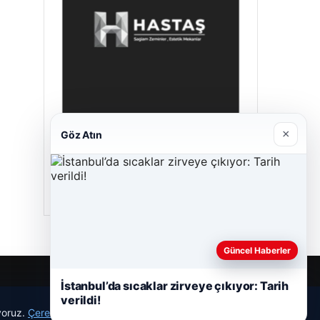
×
Göz Atın
Prenses Night Club
29/04/2026
Güncel Haberler
İstanbul’da sıcaklar zirveye çıkıyor: Tarih
verildi!
ıyoruz.
Çerez Politikamız
Reddet
Kabul Et