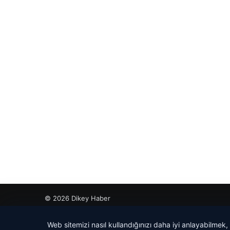
© 2026 Dikey Haber
cio
Web sitemizi nasıl kullandığınızı daha iyi anlayabilmek,