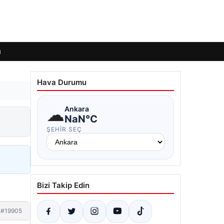
ı
Hava Durumu
☁
Ankara
NaN°C
ŞEHIR SEÇ
Bizi Takip Edin
#19905