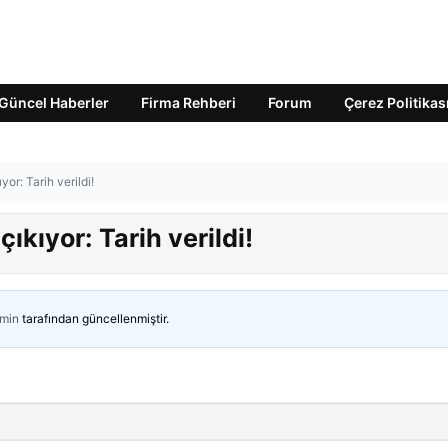
Güncel Haberler
Firma Rehberi
Forum
Çerez Politikas
yor: Tarih verildi!
çıkıyor: Tarih verildi!
min
tarafından güncellenmiştir.