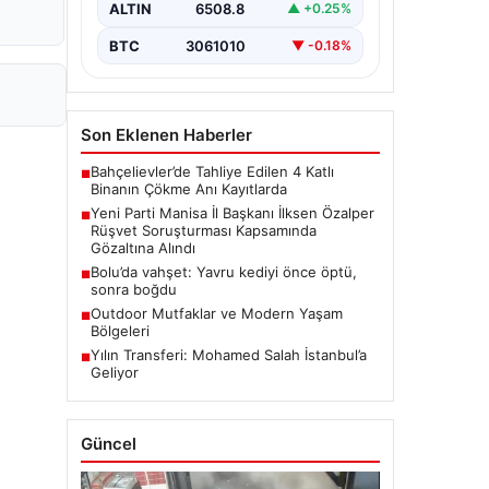
rüşvet soruşturmasında dikkat
ALTIN
6508.8
▲ +0.25%
çeken bir gelişme yaşandı. Yeni Parti
Manisa…
BTC
3061010
▼ -0.18%
Son Eklenen Haberler
Bahçelievler’de Tahliye Edilen 4 Katlı
■
Binanın Çökme Anı Kayıtlarda
Yeni Parti Manisa İl Başkanı İlksen Özalper
■
Rüşvet Soruşturması Kapsamında
Gözaltına Alındı
Bolu’da vahşet: Yavru kediyi önce öptü,
■
sonra boğdu
Outdoor Mutfaklar ve Modern Yaşam
■
Bölgeleri
Yılın Transferi: Mohamed Salah İstanbul’a
■
Geliyor
Güncel