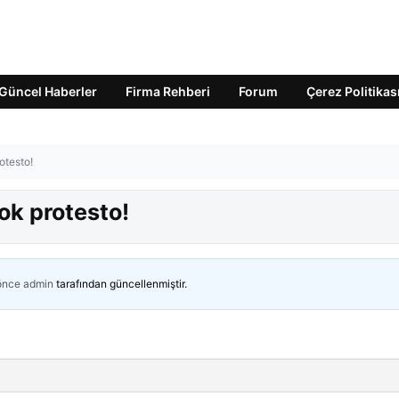
Güncel Haberler
Firma Rehberi
Forum
Çerez Politikas
otesto!
ok protesto!
 önce
admin
tarafından güncellenmiştir.