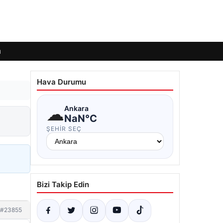
ı
Hava Durumu
☁
Ankara
NaN°C
ŞEHIR SEÇ
Bizi Takip Edin
#23855