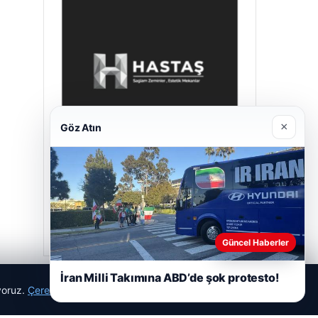
×
Göz Atın
Hastaş Beton
26/05/2026
Güncel Haberler
İran Milli Takımına ABD’de şok protesto!
ıyoruz.
Çerez Politikamız
Reddet
Kabul Et