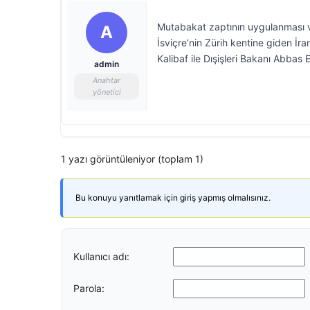
Mutabakat zaptının uygulanması ve
A
İsviçre’nin Zürih kentine giden 
Kalibaf ile Dışişleri Bakanı Abbas E
admin
Anahtar
yönetici
1 yazı görüntüleniyor (toplam 1)
Bu konuyu yanıtlamak için giriş yapmış olmalısınız.
Kullanıcı adı:
Parola: