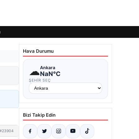
ı
Hava Durumu
☁
Ankara
NaN°C
ŞEHIR SEÇ
Bizi Takip Edin
#23904