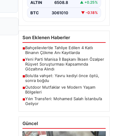
rüşvet soruşturmasında dikkat
ALTIN
6508.8
▲ +0.25%
çeken bir gelişme yaşandı. Yeni Parti
Manisa…
BTC
3061010
▼ -0.18%
Son Eklenen Haberler
Bahçelievler’de Tahliye Edilen 4 Katlı
■
Binanın Çökme Anı Kayıtlarda
Yeni Parti Manisa İl Başkanı İlksen Özalper
■
Rüşvet Soruşturması Kapsamında
Gözaltına Alındı
Bolu’da vahşet: Yavru kediyi önce öptü,
■
sonra boğdu
Outdoor Mutfaklar ve Modern Yaşam
■
Bölgeleri
Yılın Transferi: Mohamed Salah İstanbul’a
■
Geliyor
Güncel