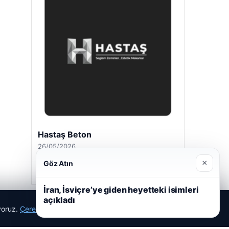
Hastaş Beton
26/05/2026
×
Göz Atın
İran, İsviçre’ye giden heyetteki isimleri
açıkladı
ıyoruz.
Çerez Politikamız
Reddet
Kabul Et