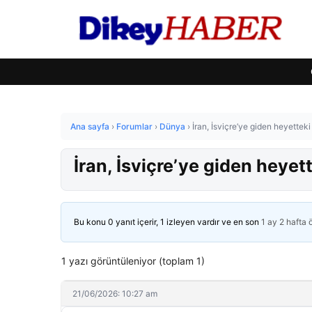
Ana sayfa
›
Forumlar
›
Dünya
›
İran, İsviçre’ye giden heyetteki 
İran, İsviçre’ye giden heyett
Bu konu 0 yanıt içerir, 1 izleyen vardır ve en son
1 ay 2 hafta
1 yazı görüntüleniyor (toplam 1)
21/06/2026: 10:27 am