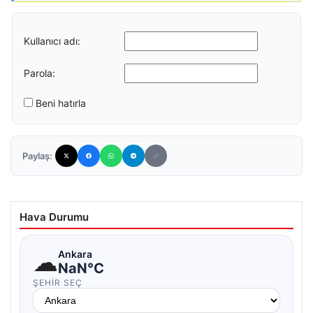
Kullanıcı adı:
Parola:
Beni hatırla
Paylaş:
Hava Durumu
☁
Ankara
NaN°C
ŞEHIR SEÇ