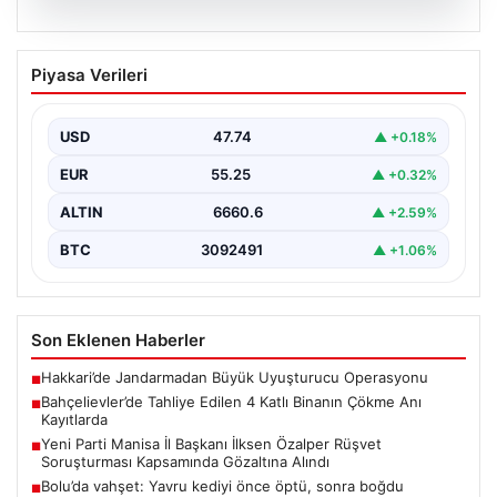
06.08.2026
Bahçelievler’de Tahliye Edilen 4 Katlı
Piyasa Verileri
Binanın Çökme Anı Kayıtlarda
İstanbul'un Bahçelievler ilçesinde, kolonlarından gelen
endişe verici sesler sonrası gece saatlerinde tahliye
USD
47.74
▲ +0.18%
edilen dört…
EUR
55.25
▲ +0.32%
ALTIN
6660.6
▲ +2.59%
BTC
3092491
▲ +1.06%
Son Eklenen Haberler
Hakkari’de Jandarmadan Büyük Uyuşturucu Operasyonu
■
Bahçelievler’de Tahliye Edilen 4 Katlı Binanın Çökme Anı
■
Kayıtlarda
Yeni Parti Manisa İl Başkanı İlksen Özalper Rüşvet
■
Soruşturması Kapsamında Gözaltına Alındı
Bolu’da vahşet: Yavru kediyi önce öptü, sonra boğdu
■